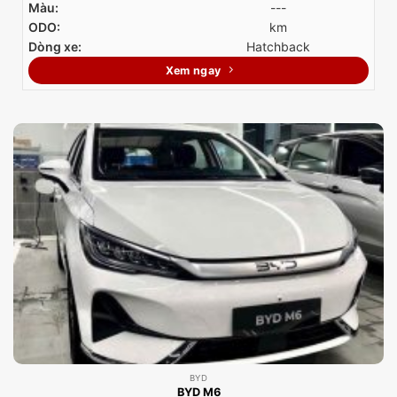
Màu:
---
ODO:
km
Dòng xe:
Hatchback
Xem ngay
BYD
BYD M6