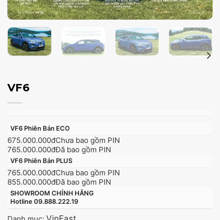
VF6
VF6 Phiên Bản ECO
675.000.000đ
Chưa bao gồm PIN
765.000.000đ
Đã bao gồm PIN
VF6 Phiên Bản PLUS
765.000.000đ
Chưa bao gồm PIN
855.000.000đ
Đã bao gồm PIN
SHOWROOM CHÍNH HÃNG
Hotline 09.888.222.19
VinFast
Danh mục: