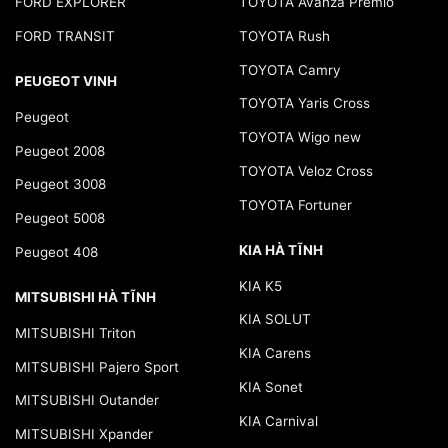
FORD EXPLORER
TOYOTA Avanza Premio
FORD TRANSIT
TOYOTA Rush
TOYOTA Camry
PEUGEOT VINH
TOYOTA Yaris Cross
Peugeot
TOYOTA Wigo new
Peugeot 2008
TOYOTA Veloz Cross
Peugeot 3008
TOYOTA Fortuner
Peugeot 5008
KIA HÀ TĨNH
Peugeot 408
KIA K5
MITSUBISHI HÀ TĨNH
KIA SOLUT
MITSUBISHI Triton
KIA Carens
MITSUBISHI Pajero Sport
KIA Sonet
MITSUBISHI Outander
KIA Carnival
MITSUBISHI Xpander