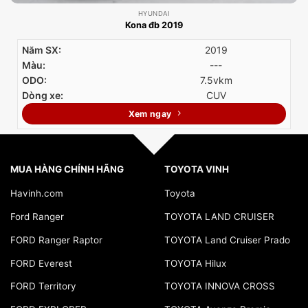
HYUNDAI
Kona đb 2019
Năm SX:
2019
Màu:
---
ODO:
7.5vkm
Dòng xe:
CUV
Xem ngay
MUA HÀNG CHÍNH HÃNG
TOYOTA VINH
Havinh.com
Toyota
Ford Ranger
TOYOTA LAND CRUISER
FORD Ranger Raptor
TOYOTA Land Cruiser Prado
FORD Everest
TOYOTA Hilux
FORD Territory
TOYOTA INNOVA CROSS