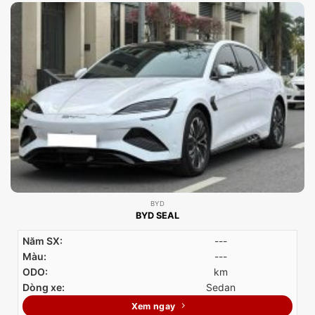
BYD
BYD SEAL
Năm SX:
---
Màu:
---
ODO:
km
Dòng xe:
Sedan
Xem ngay