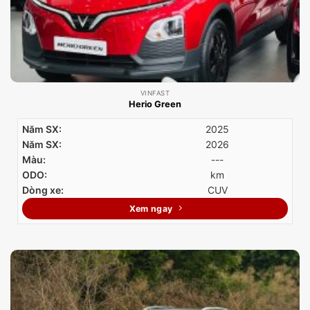
VINFAST
Herio Green
Năm SX:
2025
Năm SX:
2026
Màu:
---
ODO:
km
Dòng xe:
CUV
Xem ngay