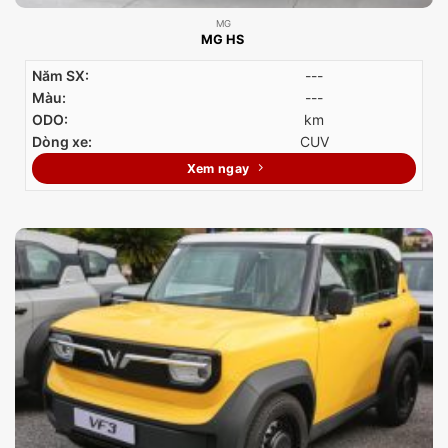
MG
MG HS
Năm SX:
---
Màu:
---
ODO:
km
Dòng xe:
CUV
Xem ngay