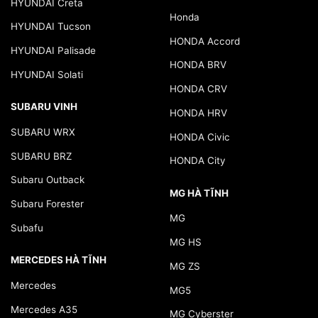
HYUNDAI Creta
Honda
HYUNDAI Tucson
HONDA Accord
HYUNDAI Palisade
HONDA BRV
HYUNDAI Solati
HONDA CRV
SUBARU VINH
HONDA HRV
SUBARU WRX
HONDA Civic
SUBARU BRZ
HONDA City
Subaru Outback
MG HÀ TĨNH
Subaru Forester
MG
Subafu
MG HS
MERCEDES HÀ TĨNH
MG ZS
Mercedes
MG5
Mercedes A35
MG Cyberster