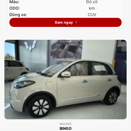
Màu:
Đỏ cờ
ODO:
km
Dòng xe:
CUV
Xem ngay
WULING
BINGO