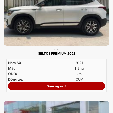
KIA
SELTOS PREMIUM 2021
Năm SX:
2021
Màu:
Trắng
ODO:
km
Dòng xe:
CUV
Xem ngay