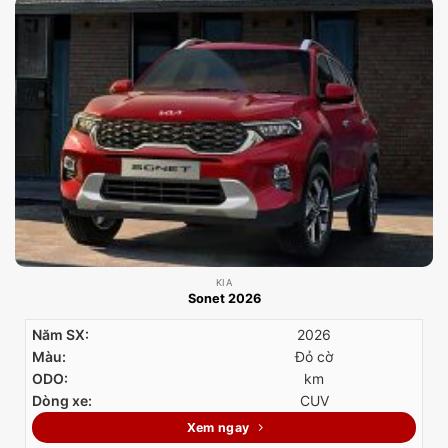
KIA
Sonet 2026
Năm SX:
2026
Màu:
Đỏ cờ
ODO:
km
Dòng xe:
CUV
Xem ngay