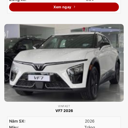
Xem ngay
VINFAST
VF7 2026
Năm SX:
2026
Màu:
Trắng