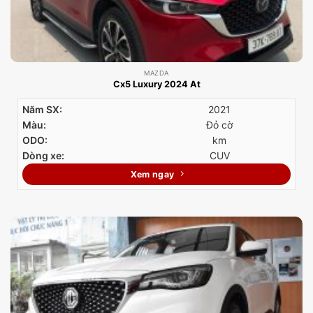
MAZDA
Cx5 Luxury 2024 At
Năm SX:
2021
Màu:
Đỏ cờ
ODO:
km
Dòng xe:
CUV
Xem ngay