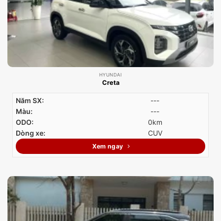
HYUNDAI
Creta
Năm SX:
---
Màu:
---
ODO:
0km
Dòng xe:
CUV
Xem ngay