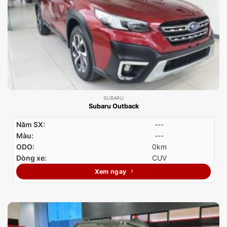
SUBARU
Subaru Outback
Năm SX:
---
Màu:
---
ODO:
0km
Dòng xe:
CUV
Xem ngay