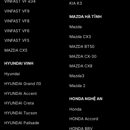
VINFAST VF e34
KIA K3
VINFAST VF9
MAZDA HÀ TĨNH
VINFAST VF8
Mazda
VINFAST VF6
Mazda CX3
VINFAST VF5
MAZDA BT50
MAZDA CX5
MAZDA CX-30
HYUNDAI VINH
MAZDA CX8
Hyundai
Mazda3
HYUNDAI Grand i10
Mazda 2
HYUNDAI Accent
HONDA NGHỆ AN
HYUNDAI Creta
Honda
HYUNDAI Tucson
HONDA Accord
HYUNDAI Palisade
HONDA BRV