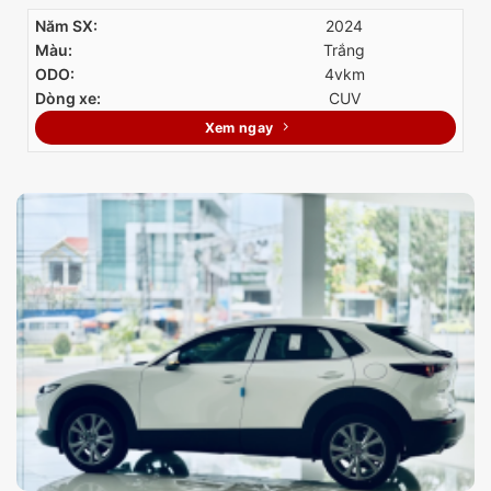
Năm SX:
2024
Màu:
Trắng
ODO:
4vkm
Dòng xe:
CUV
Xem ngay