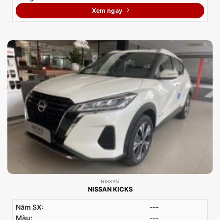
Xem ngay
NISSAN
NISSAN KICKS
Năm SX:
---
Màu:
---