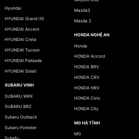
Hyundai
Mazda3
HYUNDAI Grand i10
Mazda 2
HYUNDAI Accent
HONDA NGHỆ AN
HYUNDAI Creta
Honda
HYUNDAI Tucson
HONDA Accord
HYUNDAI Palisade
HONDA BRV
HYUNDAI Solati
HONDA CRV
SUBARU VINH
HONDA HRV
SUBARU WRX
HONDA Civic
SUBARU BRZ
HONDA City
Subaru Outback
MG HÀ TĨNH
Subaru Forester
MG
Subafu