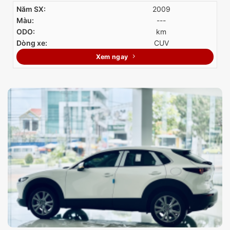
Năm SX:
2009
Màu:
---
ODO:
km
Dòng xe:
CUV
Xem ngay