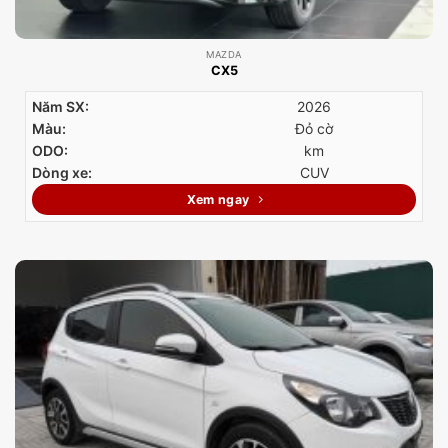
MAZDA
CX5
Năm SX:
2026
Màu:
Đỏ cờ
ODO:
km
Dòng xe:
CUV
Xem ngay