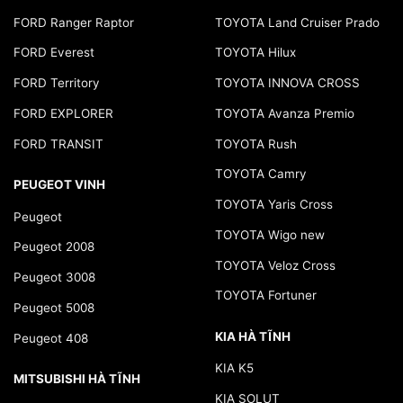
FORD Ranger Raptor
TOYOTA Land Cruiser Prado
FORD Everest
TOYOTA Hilux
FORD Territory
TOYOTA INNOVA CROSS
FORD EXPLORER
TOYOTA Avanza Premio
FORD TRANSIT
TOYOTA Rush
TOYOTA Camry
PEUGEOT VINH
TOYOTA Yaris Cross
Peugeot
TOYOTA Wigo new
Peugeot 2008
TOYOTA Veloz Cross
Peugeot 3008
TOYOTA Fortuner
Peugeot 5008
KIA HÀ TĨNH
Peugeot 408
KIA K5
MITSUBISHI HÀ TĨNH
KIA SOLUT