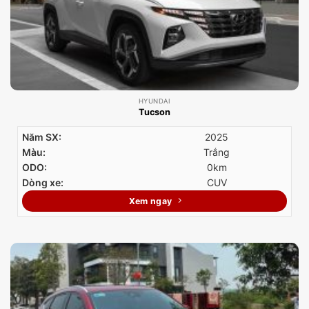
HYUNDAI
Tucson
Năm SX:
2025
Màu:
Trắng
ODO:
0km
Dòng xe:
CUV
Xem ngay