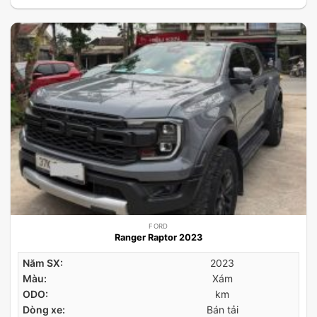
FORD
Ranger Raptor 2023
Năm SX:
2023
Màu:
Xám
ODO:
km
Dòng xe:
Bán tải