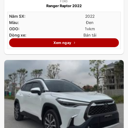
FORD
Ranger Raptor 2022
Năm SX:
2022
Màu:
Đen
ODO:
1vkm
Dòng xe:
Bán tải
Xem ngay