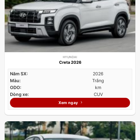
HYUNDAI
Creta 2026
Năm SX:
2026
Màu:
Trắng
ODO:
km
Dòng xe:
CUV
Xem ngay