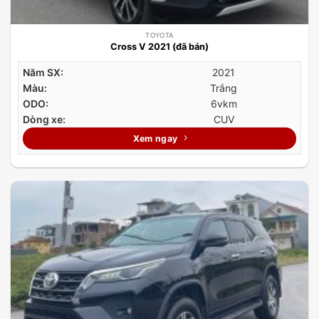
TOYOTA
Cross V 2021 (đã bán)
Năm SX:
2021
Màu:
Trắng
ODO:
6vkm
Dòng xe:
CUV
Xem ngay