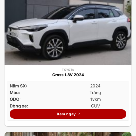
TOYOTA
Cross 1.8V 2024
Năm SX:
2024
Màu:
Trắng
ODO:
1vkm
Dòng xe:
CUV
Xem ngay