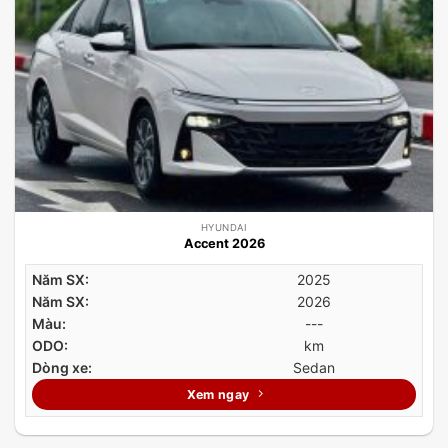
HYUNDAI
Accent 2026
Năm SX:
2025
Năm SX:
2026
Màu:
---
ODO:
km
Dòng xe:
Sedan
Xem ngay