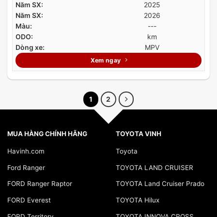
Năm SX:
2025
Năm SX:
2026
Màu:
---
ODO:
km
Dòng xe:
MPV
Xem ngay
1
2
MUA HÀNG CHÍNH HÃNG
TOYOTA VINH
Havinh.com
Toyota
Ford Ranger
TOYOTA LAND CRUISER
FORD Ranger Raptor
TOYOTA Land Cruiser Prado
FORD Everest
TOYOTA Hilux
FORD Territory
TOYOTA INNOVA CROSS