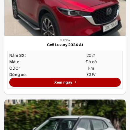
MAZDA
Cx5 Luxury 2024 At
Năm SX:
2021
Màu:
Đỏ cờ
ODO:
km
Dòng xe:
CUV
Xem ngay