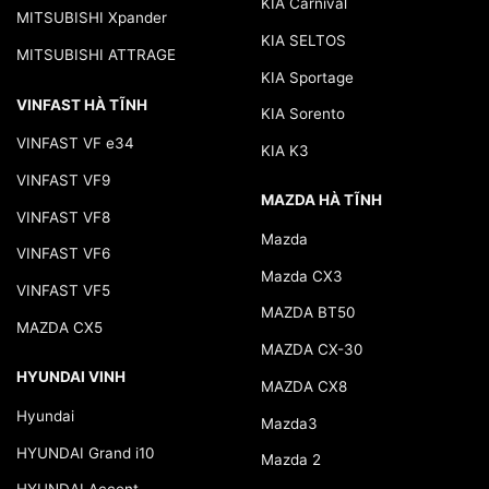
KIA Carnival
MITSUBISHI Xpander
KIA SELTOS
MITSUBISHI ATTRAGE
KIA Sportage
VINFAST HÀ TĨNH
KIA Sorento
VINFAST VF e34
KIA K3
VINFAST VF9
MAZDA HÀ TĨNH
VINFAST VF8
Mazda
VINFAST VF6
Mazda CX3
VINFAST VF5
MAZDA BT50
MAZDA CX5
MAZDA CX-30
HYUNDAI VINH
MAZDA CX8
Hyundai
Mazda3
HYUNDAI Grand i10
Mazda 2