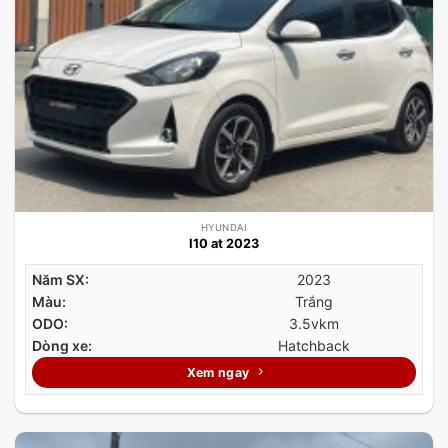
HYUNDAI
I10 at 2023
Năm SX:
2023
Màu:
Trắng
ODO:
3.5vkm
Dòng xe:
Hatchback
Xem ngay