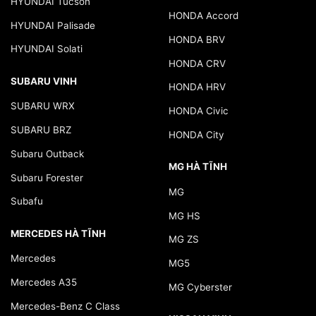
HYUNDAI Tucson
HONDA Accord
HYUNDAI Palisade
HONDA BRV
HYUNDAI Solati
HONDA CRV
SUBARU VINH
HONDA HRV
SUBARU WRX
HONDA Civic
SUBARU BRZ
HONDA City
Subaru Outback
MG HÀ TĨNH
Subaru Forester
MG
Subafu
MG HS
MERCEDES HÀ TĨNH
MG ZS
Mercedes
MG5
Mercedes A35
MG Cyberster
Mercedes-Benz C Class