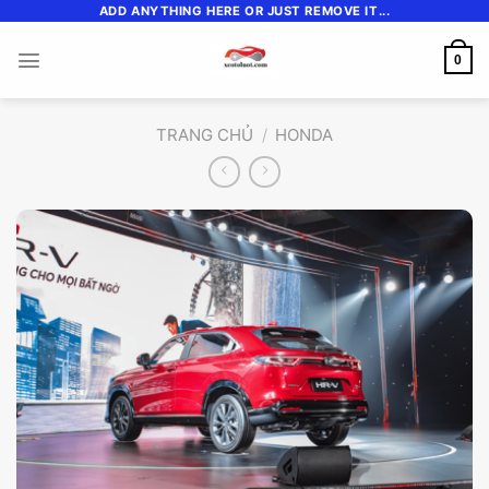
Skip
ADD ANYTHING HERE OR JUST REMOVE IT...
to
0
content
TRANG CHỦ
/
HONDA