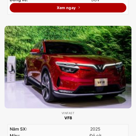
Xem ngay
VINFAST
VF8
Năm SX:
2025
Màu:
Đỏ cờ