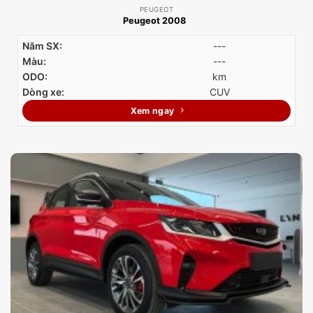
PEUGEOT
Peugeot 2008
Năm SX:
---
Màu:
---
ODO:
km
Dòng xe:
CUV
Xem ngay