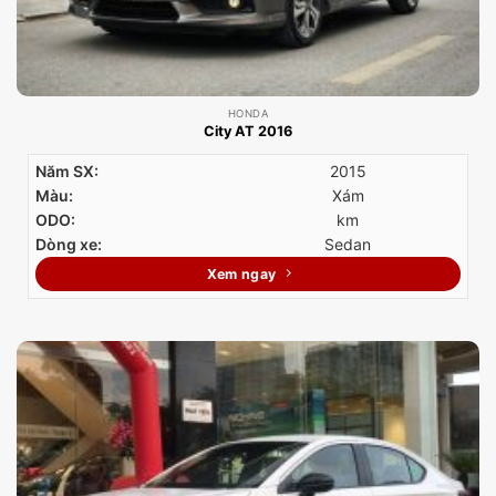
HONDA
City AT 2016
Năm SX:
2015
Màu:
Xám
ODO:
km
Dòng xe:
Sedan
Xem ngay