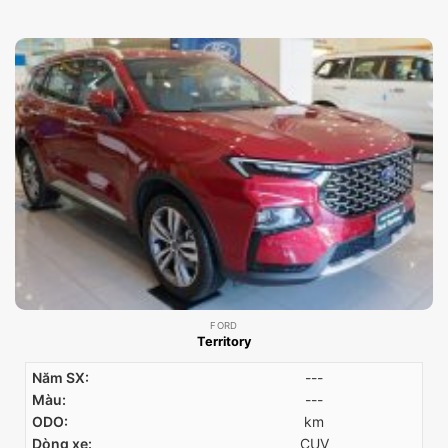
FORD
Territory
Năm SX:
---
Màu:
---
ODO:
km
Dòng xe:
CUV