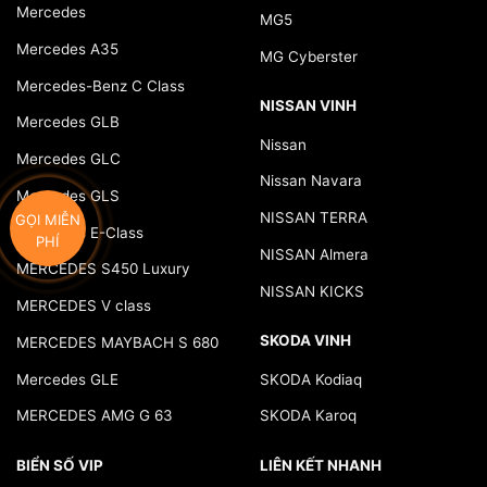
Mercedes
MG5
Mercedes A35
MG Cyberster
Mercedes-Benz C Class
NISSAN VINH
Mercedes GLB
Nissan
Mercedes GLC
Nissan Navara
Mercedes GLS
NISSAN TERRA
GỌI MIỄN
Mercedes E-Class
PHÍ
NISSAN Almera
MERCEDES S450 Luxury
NISSAN KICKS
MERCEDES V class
SKODA VINH
MERCEDES MAYBACH S 680
Mercedes GLE
SKODA Kodiaq
MERCEDES AMG G 63
SKODA Karoq
BIỂN SỐ VIP
LIÊN KẾT NHANH