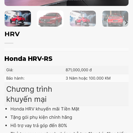
HRV
Honda HRV-RS
Giá:
871,000,000 đ
Bảo hành:
3 Năm hoặc 100.000 KM
Chương trình
khuyến mại
Honda HRV khuyến mãi Tiền Mặt
Tặng gói phụ kiện chính hãng
Hỗ trợ vay trả góp đến 80%