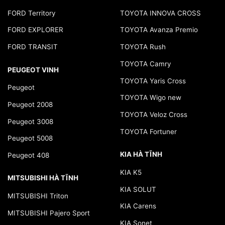
FORD Territory
TOYOTA INNOVA CROSS
FORD EXPLORER
TOYOTA Avanza Premio
FORD TRANSIT
TOYOTA Rush
TOYOTA Camry
PEUGEOT VINH
TOYOTA Yaris Cross
Peugeot
TOYOTA Wigo new
Peugeot 2008
TOYOTA Veloz Cross
Peugeot 3008
TOYOTA Fortuner
Peugeot 5008
KIA HÀ TĨNH
Peugeot 408
KIA K5
MITSUBISHI HÀ TĨNH
KIA SOLUT
MITSUBISHI Triton
KIA Carens
MITSUBISHI Pajero Sport
KIA Sonet