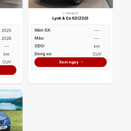
LYNK&CO
Lynk & Co 02(Z20)
Năm SX:
2025
---
Màu:
2026
---
ODO:
---
km
Dòng xe:
km
CUV
CUV
Xem ngay