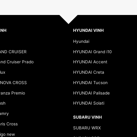
INH
HYUNDAI VINH
Hyundai
AND CRUISER
HYUNDAI Grand i10
d Cruiser Prado
HYUNDAI Accent
lux
HYUNDAI Creta
NNOVA CROSS
HYUNDAI Tucson
anza Premio
HYUNDAI Palisade
ush
HYUNDAI Solati
amry
SUBARU VINH
is Cross
SUBARU WRX
go new