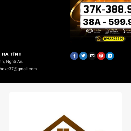
 HÀ TĨNH
inh, Nghệ An.
 choxe37@gmail.com