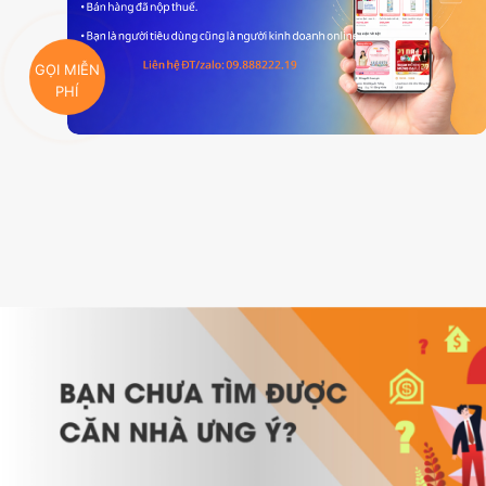
GỌI MIỄN
PHÍ