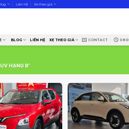
Blog
Liên hệ
Xe theo giá
E
BLOG
LIÊN HỆ
XE THEO GIÁ
CONTACT
08:0
UV HẠNG B”