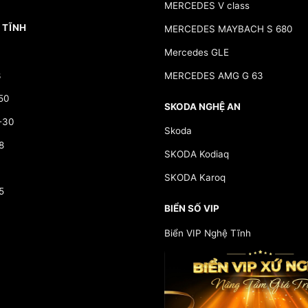
MERCEDES V class
 TĨNH
MERCEDES MAYBACH S 680
Mercedes GLE
3
MERCEDES AMG G 63
50
SKODA NGHỆ AN
-30
Skoda
8
SKODA Kodiaq
SKODA Karoq
5
BIỂN SỐ VIP
Biển VIP Nghệ Tĩnh