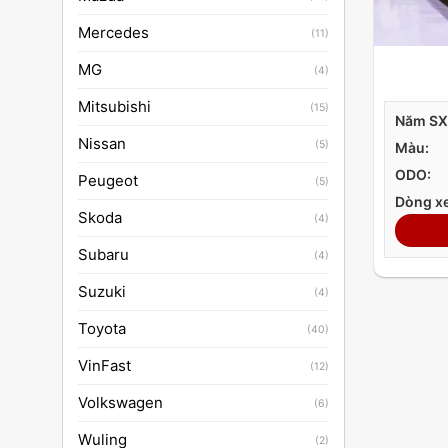
Mercedes
(11)
MG
(4)
Mitsubishi
(15)
Năm SX
Nissan
(5)
Màu:
ODO:
Peugeot
(5)
Dòng xe
Skoda
(4)
Subaru
(4)
Suzuki
(4)
Toyota
(40)
VinFast
(12)
Volkswagen
(6)
Wuling
(2)