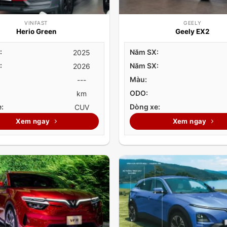
VINFAST
GEELY
Herio Green
Geely EX2
:
Năm SX:
2025
:
Năm SX:
2026
Màu:
---
ODO:
km
:
Dòng xe:
CUV
Xem ngay
Xem ngay