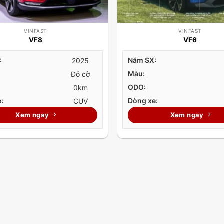
VINFAST
VINFAST
VF8
VF6
:
Năm SX:
2025
Màu:
Đỏ cờ
ODO:
0km
:
Dòng xe:
CUV
Xem ngay
Xem ngay