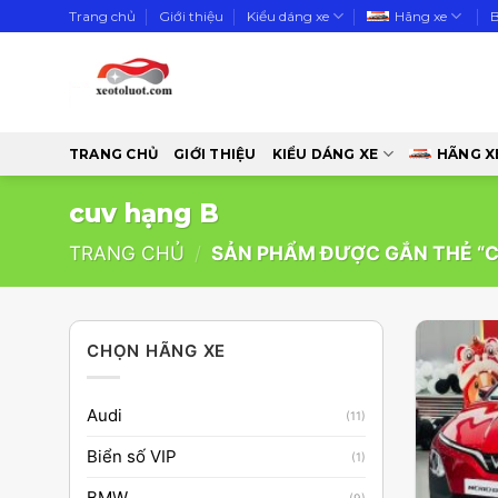
Skip
Trang chủ
Giới thiệu
Kiểu dáng xe
Hãng xe
to
content
TRANG CHỦ
GIỚI THIỆU
KIỂU DÁNG XE
HÃNG X
cuv hạng B
TRANG CHỦ
/
SẢN PHẨM ĐƯỢC GẮN THẺ “C
CHỌN HÃNG XE
Audi
(11)
Biển số VIP
(1)
BMW