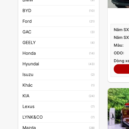
(9)
BYD
(10)
Ford
(21)
Năm SX
GAC
(3)
Năm SX
GEELY
(4)
Màu:
Honda
ODO:
(14)
Dòng xe
Hyundai
(43)
Isuzu
(2)
Khác
(1)
KIA
(24)
Lexus
(7)
LYNK&CO
(7)
Mazda
(28)