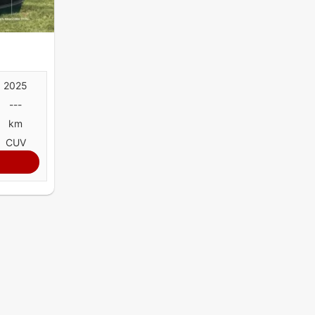
2025
---
km
CUV