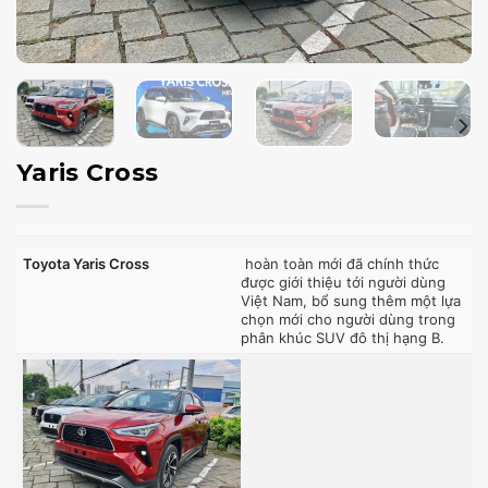
Yaris Cross
Toyota Yaris Cross
hoàn toàn mới đã chính thức
được giới thiệu tới người dùng
Việt Nam, bổ sung thêm một lựa
chọn mới cho người dùng trong
phân khúc SUV đô thị hạng B.