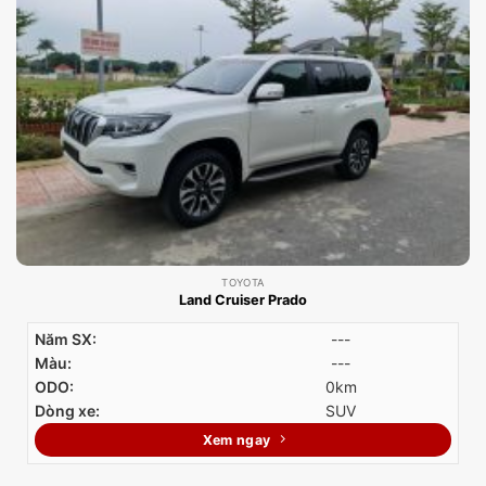
TOYOTA
Land Cruiser Prado
Năm SX:
---
Màu:
---
ODO:
0km
Dòng xe:
SUV
Xem ngay