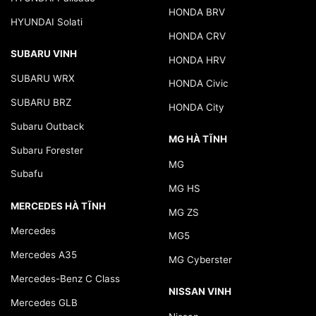
HONDA BRV
HYUNDAI Solati
HONDA CRV
SUBARU VINH
HONDA HRV
SUBARU WRX
HONDA Civic
SUBARU BRZ
HONDA City
Subaru Outback
MG HÀ TĨNH
Subaru Forester
MG
Subafu
MG HS
MERCEDES HÀ TĨNH
MG ZS
Mercedes
MG5
Mercedes A35
MG Cyberster
Mercedes-Benz C Class
NISSAN VINH
Mercedes GLB