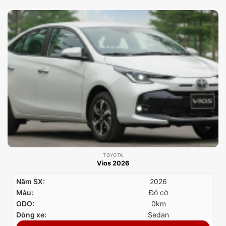
TOYOTA
Vios 2026
Năm SX:
2026
Màu:
Đỏ cờ
ODO:
0km
Dòng xe:
Sedan