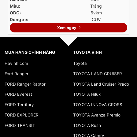
Màu:
Trắng
ODO:
6vkm
Dòng xe:
CUV
Xem ngay
MUA HÀNG CHÍNH HÃNG
TOYOTA VINH
Havinh.com
Toyota
Ford Ranger
TOYOTA LAND CRUISER
FORD Ranger Raptor
TOYOTA Land Cruiser Prado
FORD Everest
TOYOTA Hilux
FORD Territory
TOYOTA INNOVA CROSS
FORD EXPLORER
TOYOTA Avanza Premio
FORD TRANSIT
TOYOTA Rush
TOYOTA Camry