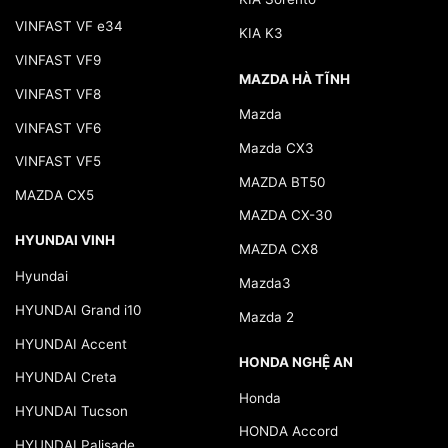
VINFAST VF e34
KIA K3
VINFAST VF9
MAZDA HÀ TĨNH
VINFAST VF8
Mazda
VINFAST VF6
Mazda CX3
VINFAST VF5
MAZDA BT50
MAZDA CX5
MAZDA CX-30
HYUNDAI VINH
MAZDA CX8
Hyundai
Mazda3
HYUNDAI Grand i10
Mazda 2
HYUNDAI Accent
HONDA NGHỆ AN
HYUNDAI Creta
Honda
HYUNDAI Tucson
HONDA Accord
HYUNDAI Palisade