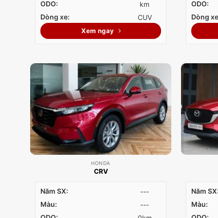
ODO:
ODO:
km
Dòng xe:
Dòng xe
CUV
Xem ngay
HONDA
CRV
Năm SX:
Năm SX
---
Màu:
Màu:
---
ODO:
ODO:
0km