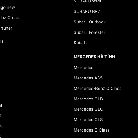
SUBARU WRX
go new
SUBARU BRZ
loz Cross
Subaru Outback
rtuner
Subaru Forester
NH
Subafu
MERCEDES HÀ TĨNH
Mercedes
Mercedes A35
Mercedes-Benz C Class
Mercedes GLB
l
Mercedes GLC
S
Mercedes GLS
ge
Mercedes E-Class
o