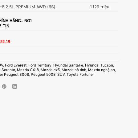
8 2.5L PREMIUM AWD (6S)
1.129 triệu
ÍNH HÃNG– NƠI
M TIN
222.19
UV
,
Ford Everest
,
Ford Territory
,
Hyundai SantaFe
,
Hyundai Tucson
,
a Sorento
,
Mazda CX-8
,
Mazda cx5
,
Mazda hà tĩnh
,
Mazda nghệ an
,
der Peugeot 3008
,
Peugeot 5008
,
SUV
,
Toyota Fortuner