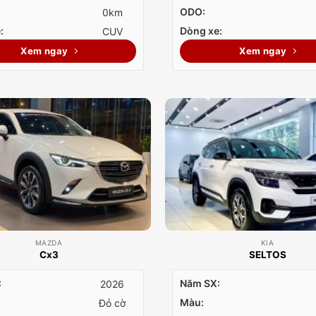
ODO:
0km
:
Dòng xe:
CUV
Xem ngay
Xem ngay
MAZDA
KIA
Cx3
SELTOS
:
Năm SX:
2026
Màu:
Đỏ cờ