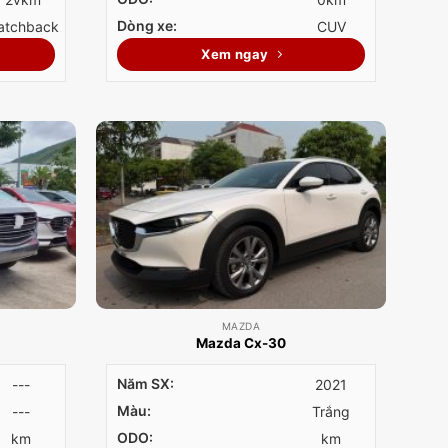
Dòng xe:
atchback
CUV
Xem ngay
MAZDA
Mazda Cx-30
Năm SX:
---
2021
Màu:
---
Trắng
ODO:
km
km