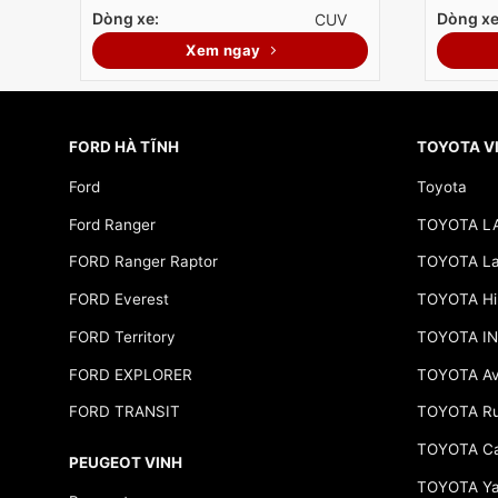
Dòng xe:
Dòng xe
CUV
Xem ngay
FORD HÀ TĨNH
TOYOTA V
Ford
Toyota
Ford Ranger
TOYOTA L
FORD Ranger Raptor
TOYOTA Lan
FORD Everest
TOYOTA Hi
FORD Territory
TOYOTA I
FORD EXPLORER
TOYOTA Av
FORD TRANSIT
TOYOTA R
TOYOTA C
PEUGEOT VINH
TOYOTA Yar