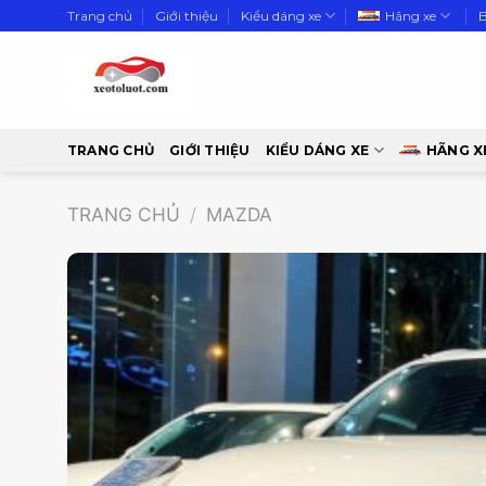
Skip
Trang chủ
Giới thiệu
Kiểu dáng xe
Hãng xe
to
content
TRANG CHỦ
GIỚI THIỆU
KIỂU DÁNG XE
HÃNG X
TRANG CHỦ
/
MAZDA