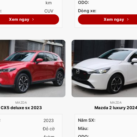
ODO:
km
:
Dòng xe:
CUV
Xem ngay
Xem ngay
MAZDA
MAZDA
CX5 deluxe sx 2023
Mazda 2 luxury 202
:
Năm SX:
2023
Màu:
Đỏ cờ
ODO:
4vkm