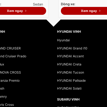
:
Dòng xe:
Sedan
Xem ngay
Xem ngay
INH
HYUNDAI VINH
Hyundai
AND CRUISER
HYUNDAI Grand i10
d Cruiser Prado
HYUNDAI Accent
lux
HYUNDAI Creta
NNOVA CROSS
HYUNDAI Tucson
anza Premio
HYUNDAI Palisade
ush
HYUNDAI Solati
amry
SUBARU VINH
is Cross