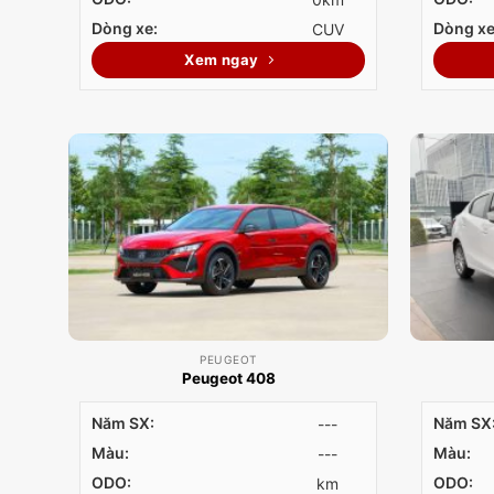
Dòng xe:
Dòng xe
CUV
Xem ngay
PEUGEOT
Peugeot 408
Năm SX:
Năm SX
---
Màu:
Màu:
---
ODO:
ODO:
km