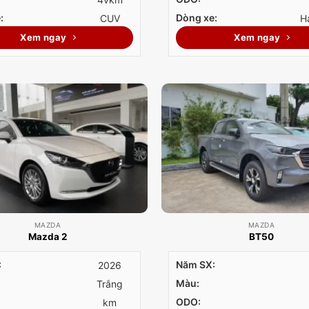
:
Dòng xe:
CUV
H
Xem ngay
Xem ngay
MAZDA
MAZDA
Mazda 2
BT50
:
Năm SX:
2026
Màu:
Trắng
ODO:
km