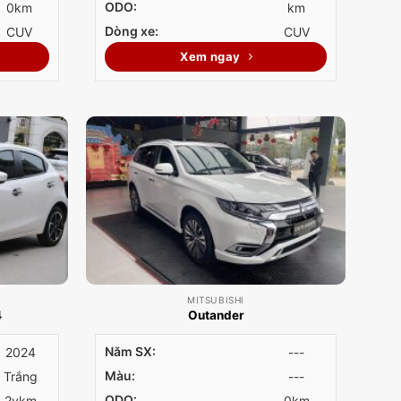
ODO:
0km
km
Dòng xe:
CUV
CUV
Xem ngay
MITSUBISHI
4
Outander
Năm SX:
2024
---
Màu:
Trắng
---
ODO:
2vkm
0km