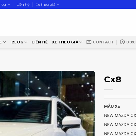
Blog
Liên hệ
Xe theo giá
E
BLOG
LIÊN HỆ
XE THEO GIÁ
CONTACT
08:0
Cx8
MẪU XE
NEW MAZDA CX
NEW MAZDA CX
NEW MAZDA CX