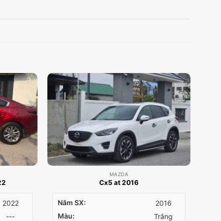
MAZDA
22
Cx5 at 2016
Năm SX:
2022
2016
Màu:
---
Trắng