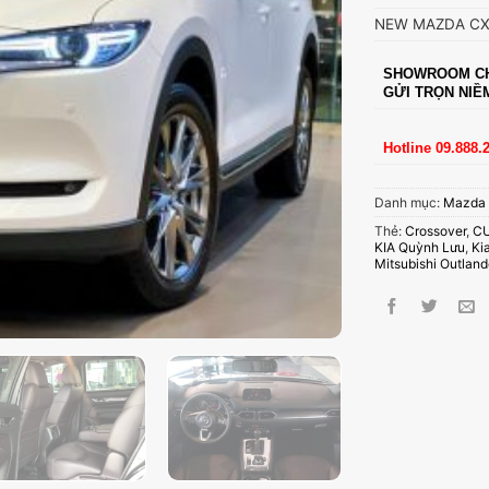
NEW MAZDA CX-
SHOWROOM CH
GỬI TRỌN NIỀ
Hotline 09.888.
Danh mục:
Mazda
Thẻ:
Crossover
,
C
KIA Quỳnh Lưu
,
Ki
Mitsubishi Outlan