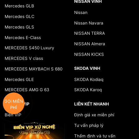
NISSAN VINH
Mercedes GLB
Nissan
Mercedes GLC
Nissan Navara
Mercedes GLS
NISSAN TERRA
Mercedes E-Class
NISSAN Almera
MERCEDES S450 Luxury
NISSAN KICKS
MERCEDES V class
SKODA VINH
MERCEDES MAYBACH S 680
Mercedes GLE
SKODA Kodiaq
MERCEDES AMG G 63
SKODA Karoq
GỌI MIỄN
BIỂN SỐ VIP
LIÊN KẾT NHANH
PHÍ
Biển VIP
Định giá xe miễn phí
Tư vấn pháp lý
Thẩm định và tư vấn