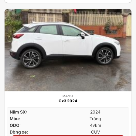
MAZDA
Cx3 2024
Năm SX:
2024
Màu:
Trắng
ODO:
4vkm
Dòng xe:
CUV