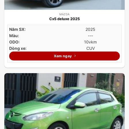
MAZDA
Cx5 deluxe 2025
Năm SX:
2025
Màu:
---
ODO:
10vkm
Dòng xe:
CUV
Xem ngay