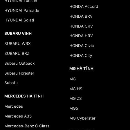
HYUNDAI Tucson
HONDA Accord
HYUNDAI Palisade
HONDA BRV
HYUNDAI Solati
HONDA CRV
SUBARU VINH
HONDA HRV
SUBARU WRX
HONDA Civic
SUBARU BRZ
HONDA City
Subaru Outback
MG HÀ TĨNH
Subaru Forester
MG
Subafu
MG HS
MERCEDES HÀ TĨNH
MG ZS
Mercedes
MG5
Mercedes A35
MG Cyberster
Mercedes-Benz C Class