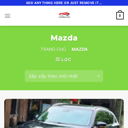
Skip
ADD ANYTHING HERE OR JUST REMOVE IT...
to
0
content
Mazda
TRANG CHỦ
/
MAZDA
LỌC