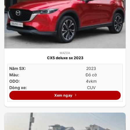
MAZDA
CX5 deluxe sx 2023
Năm SX:
2023
Màu:
Đỏ cờ
ODO:
4vkm
Dòng xe:
CUV
Xem ngay