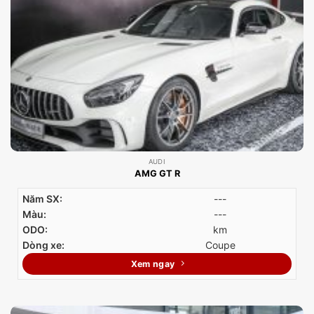
AUDI
AMG GT R
Năm SX:
---
Màu:
---
ODO:
km
Dòng xe:
Coupe
Xem ngay