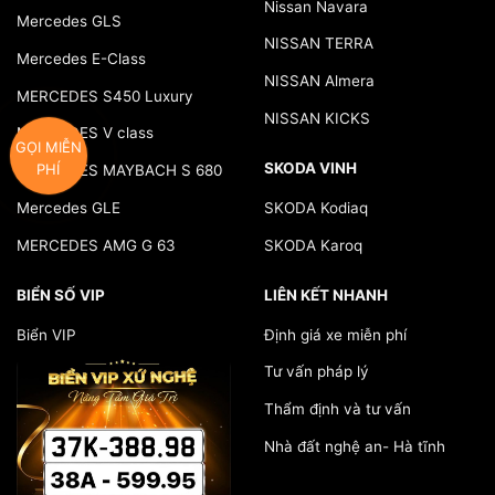
Nissan Navara
Mercedes GLS
NISSAN TERRA
Mercedes E-Class
NISSAN Almera
MERCEDES S450 Luxury
NISSAN KICKS
MERCEDES V class
GỌI MIỄN
SKODA VINH
PHÍ
MERCEDES MAYBACH S 680
Mercedes GLE
SKODA Kodiaq
MERCEDES AMG G 63
SKODA Karoq
BIỂN SỐ VIP
LIÊN KẾT NHANH
Biển VIP
Định giá xe miễn phí
Tư vấn pháp lý
Thẩm định và tư vấn
Nhà đất nghệ an- Hà tĩnh