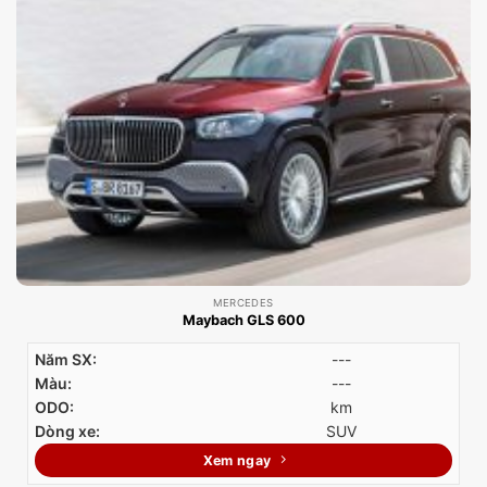
MERCEDES
Maybach GLS 600
Năm SX:
---
Màu:
---
ODO:
km
Dòng xe:
SUV
Xem ngay