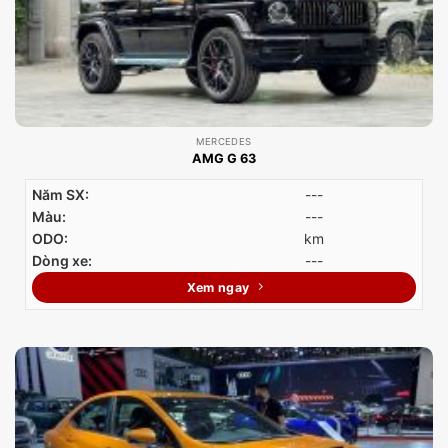
MERCEDES
AMG G 63
Năm SX:
---
Màu:
---
ODO:
km
Dòng xe:
---
Xem ngay