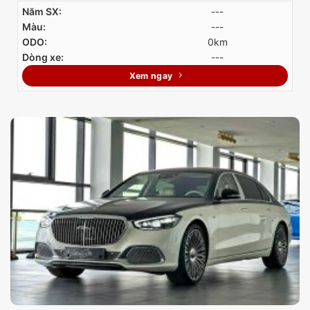
Năm SX:
---
Màu:
---
ODO:
0km
Dòng xe:
---
Xem ngay