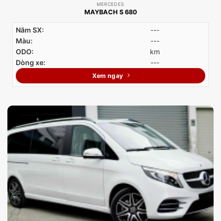
MERCEDES
MAYBACH S 680
Năm SX:
---
Màu:
---
ODO:
km
Dòng xe:
---
Xem ngay