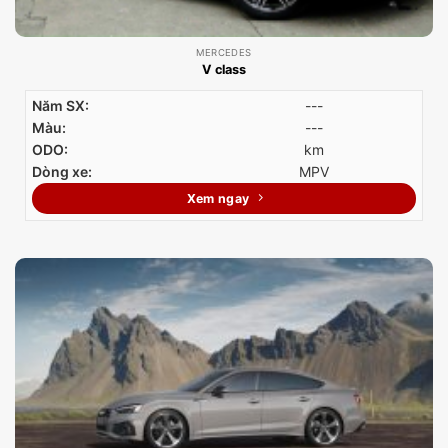
MERCEDES
V class
Năm SX:
---
Màu:
---
ODO:
km
Dòng xe:
MPV
Xem ngay