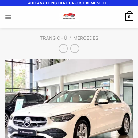
Skip
ADD ANYTHING HERE OR JUST REMOVE IT...
to
0
content
TRANG CHỦ
/
MERCEDES