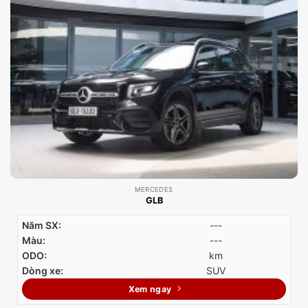
MERCEDES
GLB
Năm SX:
---
Màu:
---
ODO:
km
Dòng xe:
SUV
Xem ngay