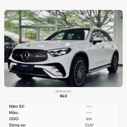
MERCEDES
GLC
Năm SX:
---
Màu:
---
ODO:
km
Dòng xe:
CUV