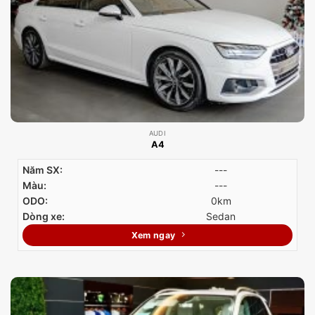
AUDI
A4
Năm SX:
---
Màu:
---
ODO:
0km
Dòng xe:
Sedan
Xem ngay