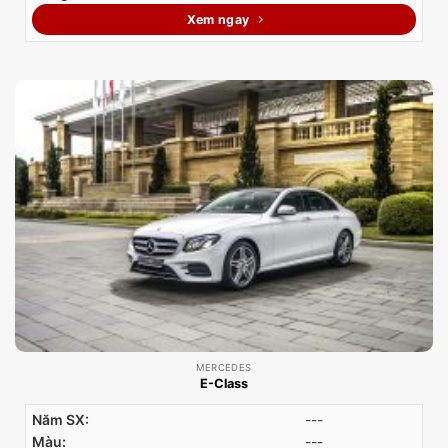
Xem ngay
MERCEDES
E-Class
Năm SX:
---
Màu:
---