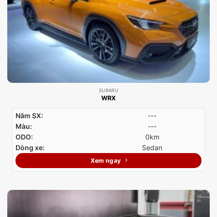
SUBARU
WRX
Năm SX:
---
Màu:
---
ODO:
0km
Dòng xe:
Sedan
Xem ngay