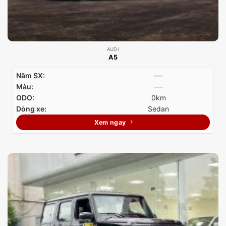
AUDI
A5
Năm SX:
---
Màu:
---
ODO:
0km
Dòng xe:
Sedan
Xem ngay