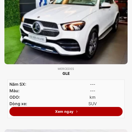
MERCEDES
GLE
Năm SX:
---
Màu:
---
ODO:
km
Dòng xe:
SUV
Xem ngay