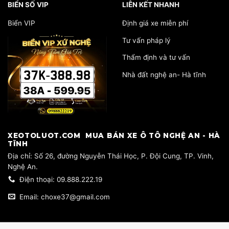
BIỂN SỐ VIP
LIÊN KẾT NHANH
Biển VIP
Định giá xe miễn phí
Tư vấn pháp lý
Thẩm định và tư vấn
Nhà đất nghệ an- Hà tĩnh
​XEOTOLUOT.COM MUA BÁN XE Ô TÔ NGHỆ AN - HÀ
TĨNH
​Địa chỉ: Số 26, đường Nguyễn Thái Học, P. Đội Cung, TP. Vinh,
Nghệ An.
Điện thoại: 09.888.222.19
Email: choxe37@gmail.com