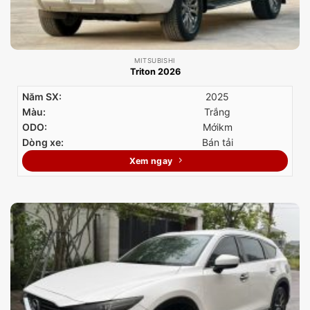
MITSUBISHI
Triton 2026
Năm SX:
2025
Màu:
Trắng
ODO:
Mớikm
Dòng xe:
Bán tải
Xem ngay