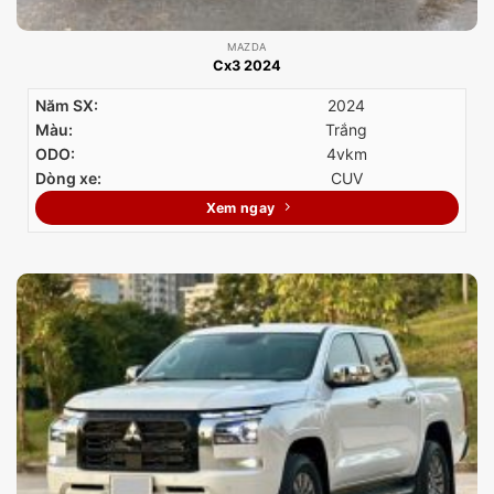
MAZDA
Cx3 2024
Năm SX:
2024
Màu:
Trắng
ODO:
4vkm
Dòng xe:
CUV
Xem ngay