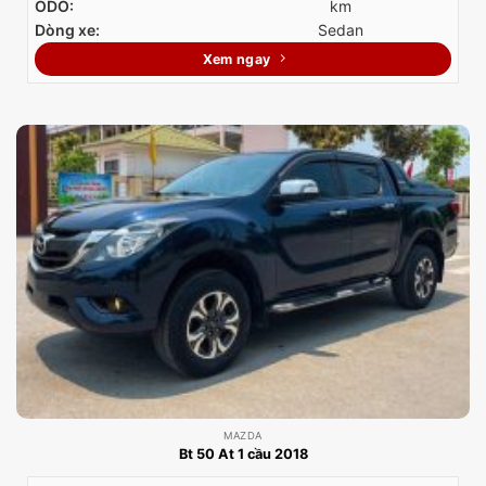
ODO:
km
Dòng xe:
Sedan
Xem ngay
MAZDA
Bt 50 At 1 cầu 2018