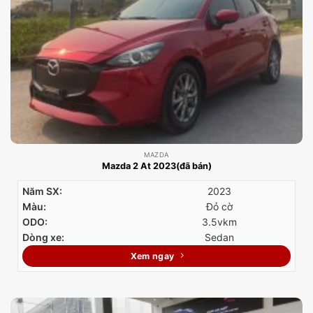
MAZDA
Mazda 2 At 2023(đã bán)
Năm SX:
2023
Màu:
Đỏ cờ
ODO:
3.5vkm
Dòng xe:
Sedan
Xem ngay