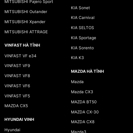
MITSUBISHI Pajero Sport
KIA Sonet
MITSUBISHI Outander
KIA Carnival
MITSUBISHI Xpander
KIA SELTOS
MITSUBISHI ATTRAGE
KIA Sportage
VINFAST HÀ TĨNH
KIA Sorento
VINFAST VF e34
KIA K3
VINFAST VF9
MAZDA HÀ TĨNH
VINFAST VF8
Mazda
VINFAST VF6
Mazda CX3
VINFAST VF5
MAZDA BT50
MAZDA CX5
MAZDA CX-30
HYUNDAI VINH
MAZDA CX8
Hyundai
Mazda3