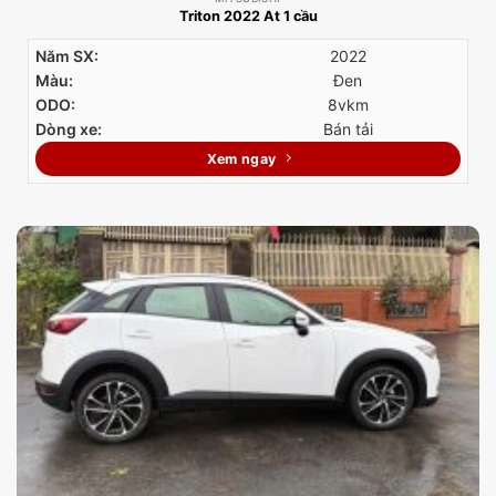
Triton 2022 At 1 cầu
Năm SX:
2022
Màu:
Đen
ODO:
8vkm
Dòng xe:
Bán tải
Xem ngay