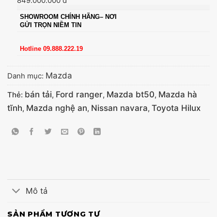
849.000.000 đ
SHOWROOM CHÍNH HÃNG– NƠI
GỬI TRỌN NIỀM TIN
Hotline 09.888.222.19
Mazda
Danh mục:
bán tải
Ford ranger
Mazda bt50
Mazda hà
Thẻ:
,
,
,
tĩnh
Mazda nghệ an
Nissan navara
Toyota Hilux
,
,
,
Mô tả
SẢN PHẨM TƯƠNG TỰ