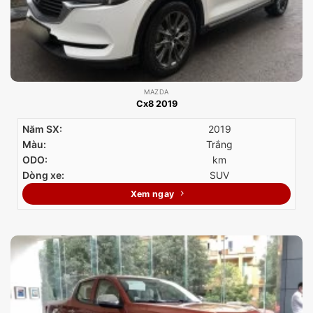
MAZDA
Cx8 2019
Năm SX:
2019
Màu:
Trắng
ODO:
km
Dòng xe:
SUV
Xem ngay