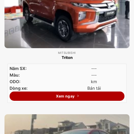
MITSUBISHI
Triton
Năm SX:
---
Màu:
---
ODO:
km
Dòng xe:
Bán tải
Xem ngay