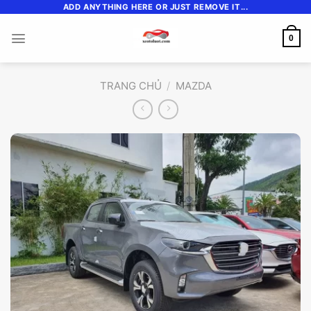
Skip
ADD ANYTHING HERE OR JUST REMOVE IT...
to
0
content
TRANG CHỦ
/
MAZDA