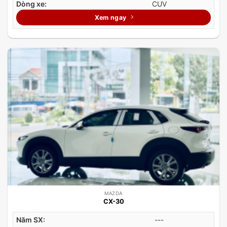
Dòng xe:
CUV
Xem ngay
MAZDA
CX-30
Năm SX:
---