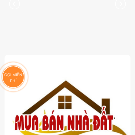
GỌI MIỄN
PHÍ