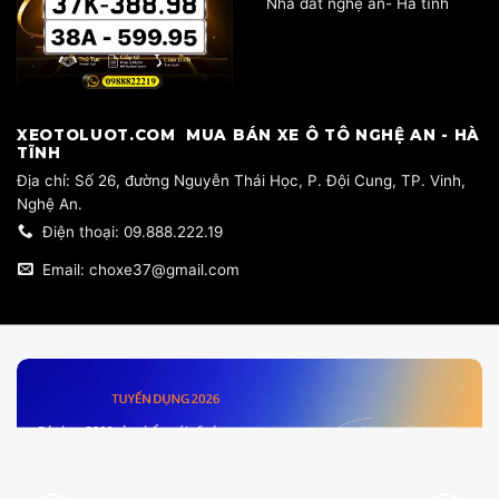
Nhà đất nghệ an- Hà tĩnh
​XEOTOLUOT.COM MUA BÁN XE Ô TÔ NGHỆ AN - HÀ
TĨNH
​Địa chỉ: Số 26, đường Nguyễn Thái Học, P. Đội Cung, TP. Vinh,
Nghệ An.
Điện thoại: 09.888.222.19
Email: choxe37@gmail.com