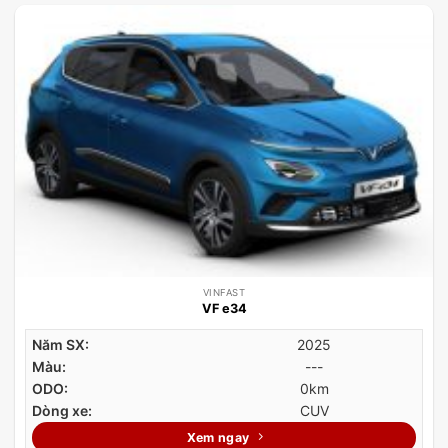
VINFAST
VF e34
Năm SX:
2025
Màu:
---
ODO:
0km
Dòng xe:
CUV
Xem ngay