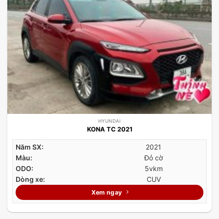
HYUNDAI
KONA TC 2021
Năm SX:
2021
Màu:
Đỏ cờ
ODO:
5vkm
Dòng xe:
CUV
Xem ngay