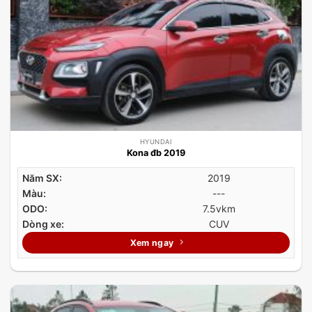
HYUNDAI
Kona đb 2019
Năm SX:
2019
Màu:
---
ODO:
7.5vkm
Dòng xe:
CUV
Xem ngay