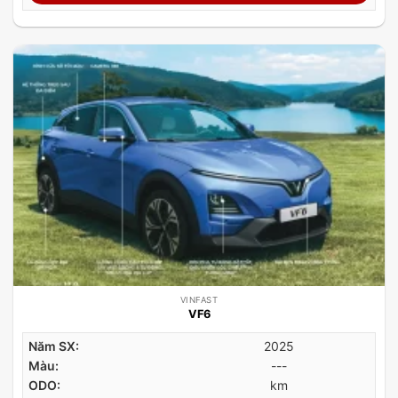
VINFAST
VF6
Năm SX:
2025
Màu:
---
ODO:
km