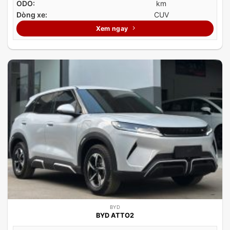
ODO:
km
Dòng xe:
CUV
Xem ngay
BYD
BYD ATTO2