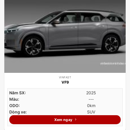
VINFAST
VF9
Năm SX:
2025
Màu:
---
ODO:
0km
Dòng xe:
SUV
Xem ngay