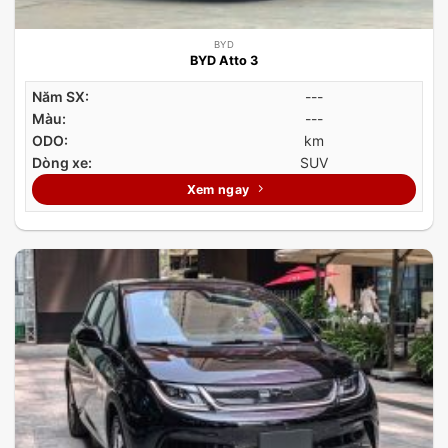
BYD
BYD Atto 3
Năm SX:
---
Màu:
---
ODO:
km
Dòng xe:
SUV
Xem ngay