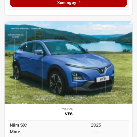
Xem ngay
VINFAST
VF6
Năm SX:
2025
Màu:
---