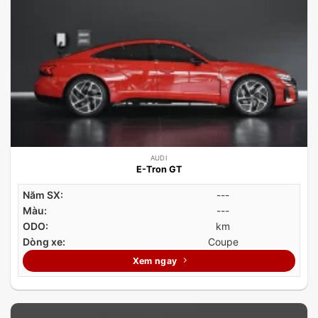
AUDI
E-Tron GT
Năm SX:
---
Màu:
---
ODO:
km
Dòng xe:
Coupe
Xem ngay