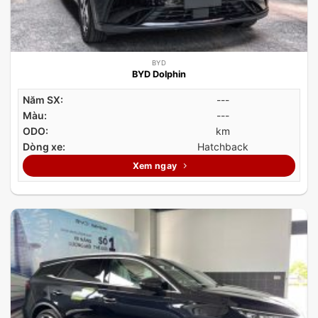
BYD
BYD Dolphin
Năm SX:
---
Màu:
---
ODO:
km
Dòng xe:
Hatchback
Xem ngay