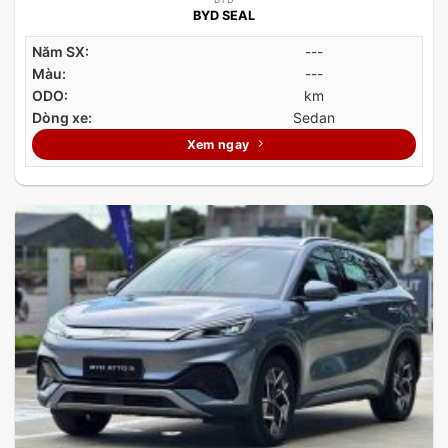
BYD SEAL
Năm SX:
---
Màu:
---
ODO:
km
Dòng xe:
Sedan
Xem ngay