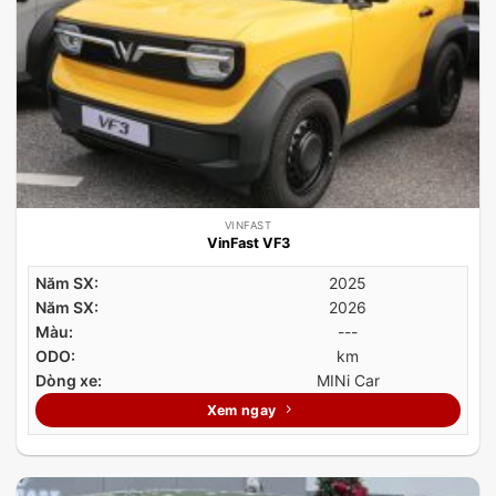
VINFAST
VinFast VF3
Năm SX:
2025
Năm SX:
2026
Màu:
---
ODO:
km
Dòng xe:
MINi Car
Xem ngay