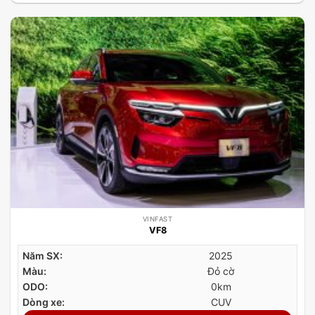
VINFAST
VF8
Năm SX:
2025
Màu:
Đỏ cờ
ODO:
0km
Dòng xe:
CUV