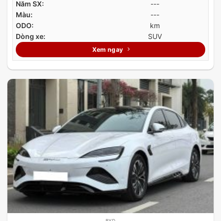
Năm SX:
---
Màu:
---
ODO:
km
Dòng xe:
SUV
Xem ngay
BYD