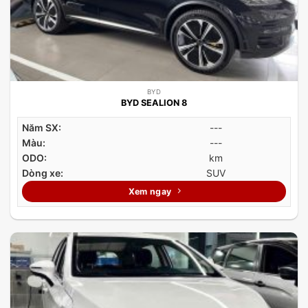
BYD
BYD SEALION 8
Năm SX:
---
Màu:
---
ODO:
km
Dòng xe:
SUV
Xem ngay