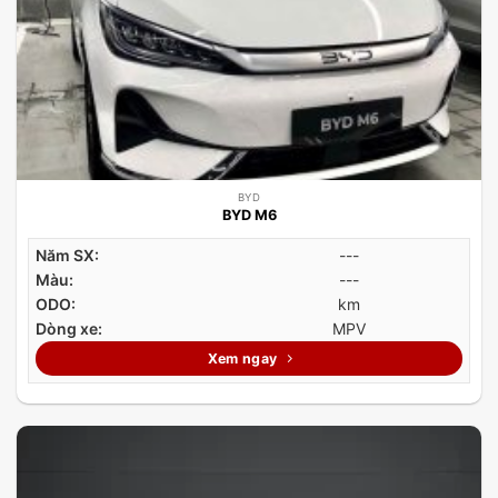
BYD
BYD M6
Năm SX:
---
Màu:
---
ODO:
km
Dòng xe:
MPV
Xem ngay