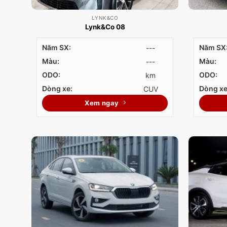
LYNK&CO
Lynk&Co 08
Năm SX:
Năm SX
---
Màu:
Màu:
---
ODO:
ODO:
km
Dòng xe:
Dòng xe
CUV
Xem ngay