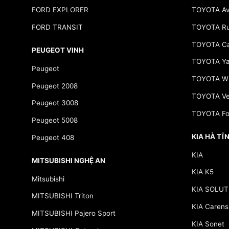
FORD EXPLORER
TOYOTA Av
FORD TRANSIT
TOYOTA R
TOYOTA C
PEUGEOT VINH
TOYOTA Yar
Peugeot
TOYOTA Wi
Peugeot 2008
TOYOTA Ve
Peugeot 3008
TOYOTA Fo
Peugeot 5008
KIA HÀ TĨ
Peugeot 408
KIA
MITSUBISHI NGHỆ AN
KIA K5
Mitsubishi
KIA SOLUT
MITSUBISHI Triton
KIA Carens
MITSUBISHI Pajero Sport
KIA Sonet