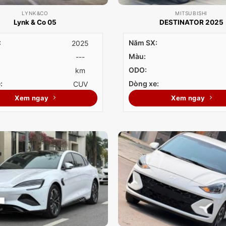
LYNK&CO
MITSUBISHI
Lynk & Co 05
DESTINATOR 2025
:
Năm SX:
2025
Màu:
---
ODO:
km
:
Dòng xe:
CUV
Xem ngay
Xem ngay