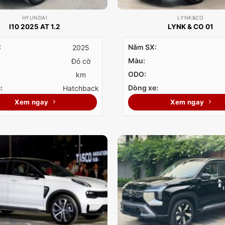
HYUNDAI
LYNK&CO
I10 2025 AT 1.2
LYNK & CO 01
:
Năm SX:
2025
Màu:
Đỏ cờ
ODO:
km
:
Dòng xe:
Hatchback
Xem ngay
Xem ngay