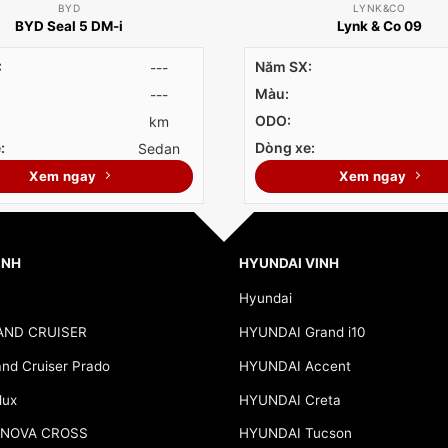
BYD
LYNK&CO
BYD Seal 5 DM-i
Lynk & Co 09
:
Năm SX:
---
Màu:
---
ODO:
km
:
Dòng xe:
Sedan
Xem ngay
Xem ngay
INH
HYUNDAI VINH
Hyundai
AND CRUISER
HYUNDAI Grand i10
d Cruiser Prado
HYUNDAI Accent
lux
HYUNDAI Creta
NNOVA CROSS
HYUNDAI Tucson