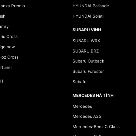
anza Premio
HYUNDAI Palisade
ush
HYUNDAI Solati
amry
SUBARU VINH
is Cross
SUBARU WRX
go new
SUBARU BRZ
loz Cross
Subaru Outback
rtuner
Subaru Forester
NH
Subafu
MERCEDES HÀ TĨNH
Mercedes
Mercedes A35
Mercedes-Benz C Class