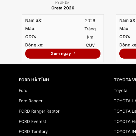
HYUNDAI
Creta 2026
Năm SX:
Năm SX
2026
Màu:
Màu:
Trắng
ODO:
ODO:
km
Dòng xe:
Dòng xe
CUV
Xem ngay
FORD HÀ TĨNH
TOYOTA V
Ford
Toyota
Ford Ranger
TOYOTA L
FORD Ranger Raptor
TOYOTA Lan
FORD Everest
TOYOTA Hi
FORD Territory
TOYOTA I