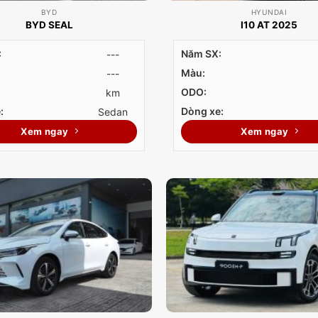
BYD
HYUNDAI
BYD SEAL
I10 AT 2025
:
Năm SX:
---
Màu:
---
ODO:
km
:
Dòng xe:
Sedan
Xem ngay
Xem ngay