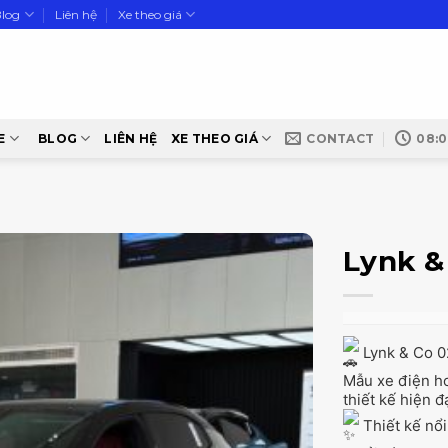
Blog
Liên hệ
Xe theo giá
E
BLOG
LIÊN HỆ
XE THEO GIÁ
CONTACT
08:0
Lynk &
Lynk & Co 0
Mẫu xe điện h
thiết kế hiện đ
Thiết kế nổi