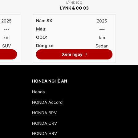
LYNK&CO
LYNK & CO 03
Năm SX:
2025
2025
Màu:
---
---
ODO:
km
km
Dòng xe:
SUV
Sedan
Xem ngay
HONDA NGHỆ AN
Honda
HONDA Accord
HONDA BRV
HONDA CRV
HONDA HRV