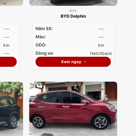
BYD
BYD Dolphin
Năm SX:
---
---
Màu:
---
---
ODO:
km
km
Dòng xe:
---
Hatchback
Xem ngay