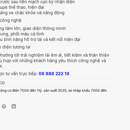
trước sau liền mạch cực kỳ nhận diện
pe thể thao, hiện đại
dáng xe chắc khỏe và năng động
 công nghệ
ng tâm lớn, giao diện thông minh
trung, phối màu cá tính
u tính năng hỗ trợ lái và kết nối hiện đại
 điện tương lai
ướng tới trải nghiệm lái êm ái, tiết kiệm và thân thiện
ù hợp với những khách hàng yêu thích công nghệ và
i.
c tư vấn trực tiếp:
09 888 222 19
CO
ộng cơ điện 700tr đến 1tỷ
,
sản xuất 2025
,
xe nhập khẩu 700tr đến