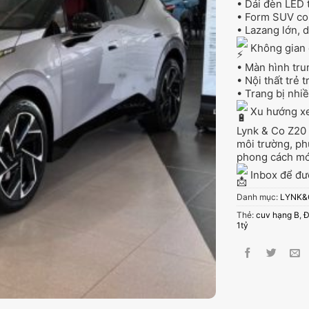
• Dải đèn LED 
• Form SUV cou
• Lazang lớn, 
Không gian
• Màn hình tru
• Nội thất trẻ 
• Trang bị nhiề
Xu hướng xe
Lynk & Co Z20 h
môi trường, ph
phong cách mớ
Inbox để đượ
Danh mục:
LYNK&
Thẻ:
cuv hạng B
,
Đ
1tỷ