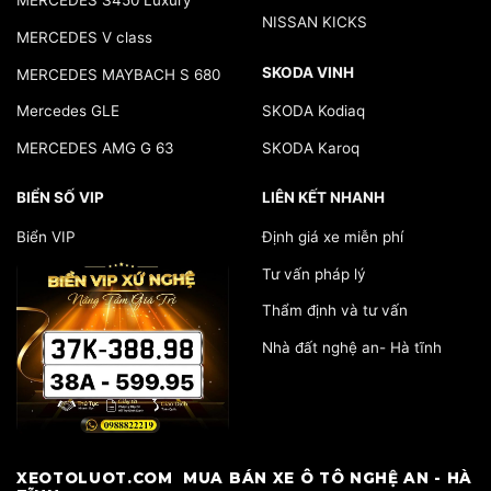
MERCEDES S450 Luxury
NISSAN KICKS
MERCEDES V class
SKODA VINH
MERCEDES MAYBACH S 680
Mercedes GLE
SKODA Kodiaq
MERCEDES AMG G 63
SKODA Karoq
BIỂN SỐ VIP
LIÊN KẾT NHANH
Biển VIP
Định giá xe miễn phí
Tư vấn pháp lý
Thẩm định và tư vấn
Nhà đất nghệ an- Hà tĩnh
​XEOTOLUOT.COM MUA BÁN XE Ô TÔ NGHỆ AN - HÀ