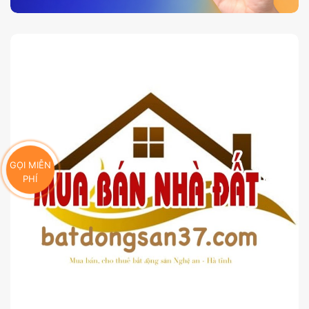
GỌI MIỄN
PHÍ