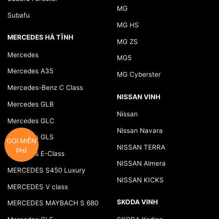
MG
Subafu
MG HS
MERCEDES HÀ TĨNH
MG ZS
Mercedes
MG5
Mercedes A35
MG Cyberster
Mercedes-Benz C Class
NISSAN VINH
Mercedes GLB
Nissan
Mercedes GLC
Nissan Navara
Mercedes GLS
GỌI MIỄN
NISSAN TERRA
PHÍ
Mercedes E-Class
NISSAN Almera
MERCEDES S450 Luxury
NISSAN KICKS
MERCEDES V class
SKODA VINH
MERCEDES MAYBACH S 680