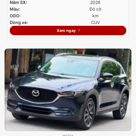
Năm SX:
2026
Màu:
Đỏ cờ
ODO:
km
Dòng xe:
CUV
Xem ngay
MAZDA