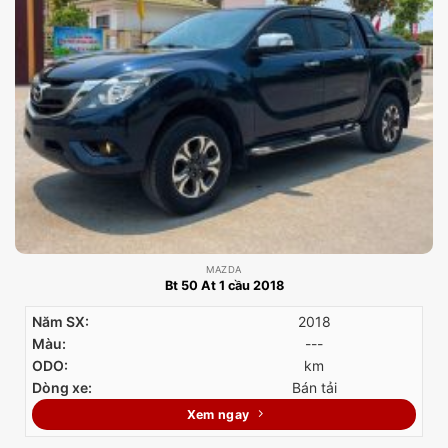
MAZDA
Bt 50 At 1 cầu 2018
Năm SX:
2018
Màu:
---
ODO:
km
Dòng xe:
Bán tải
Xem ngay