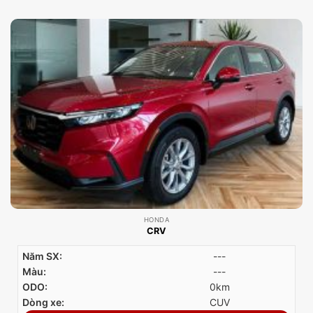
HONDA
CRV
Năm SX:
---
Màu:
---
ODO:
0km
Dòng xe:
CUV