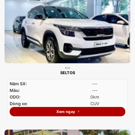
KIA
SELTOS
Năm SX:
---
Màu:
---
ODO:
0km
Dòng xe:
CUV
Xem ngay