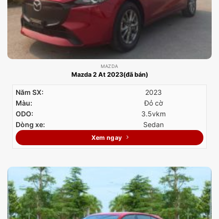
MAZDA
Mazda 2 At 2023(đã bán)
Năm SX:
2023
Màu:
Đỏ cờ
ODO:
3.5vkm
Dòng xe:
Sedan
Xem ngay