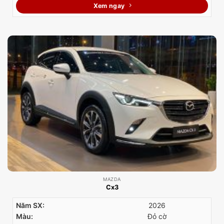
Xem ngay
MAZDA
Cx3
Năm SX:
2026
Màu:
Đỏ cờ