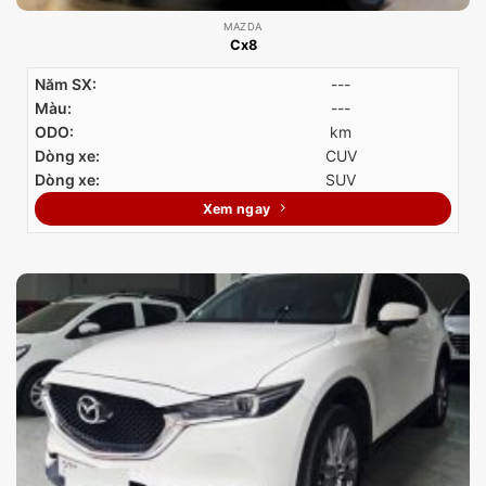
MAZDA
Cx8
Năm SX:
---
Màu:
---
ODO:
km
Dòng xe:
CUV
Dòng xe:
SUV
Xem ngay