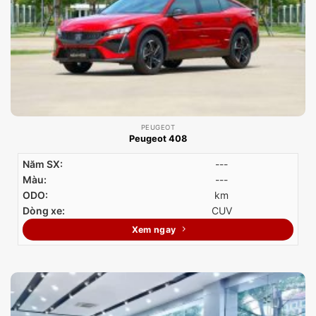
PEUGEOT
Peugeot 408
Năm SX:
---
Màu:
---
ODO:
km
Dòng xe:
CUV
Xem ngay