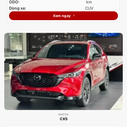
ODO:
km
Dòng xe:
CUV
Xem ngay
MAZDA
CX5