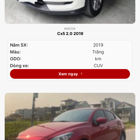
MAZDA
Cx5 2.0 2019
Năm SX:
2019
Màu:
Trắng
ODO:
km
Dòng xe:
CUV
Xem ngay