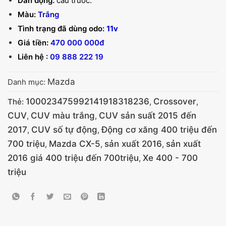
Dẫn động:
cầu trước.
Màu:
Trắng
Tình trạng đã dùng odo:
11v
Giá tiền:
470 000 000đ
Liên hệ :
09 888 222 19
Mazda
Danh mục:
100023475992141918318236
Crossover
Thẻ:
,
,
CUV
CUV màu trắng
CUV sản suất 2015 đến
,
,
2017
CUV số tự động
Động cơ xăng 400 triệu đến
,
,
700 triệu
Mazda CX-5
sản xuất 2016
sản xuất
,
,
,
2016 giá 400 triệu đến 700triệu
Xe 400 - 700
,
triệu