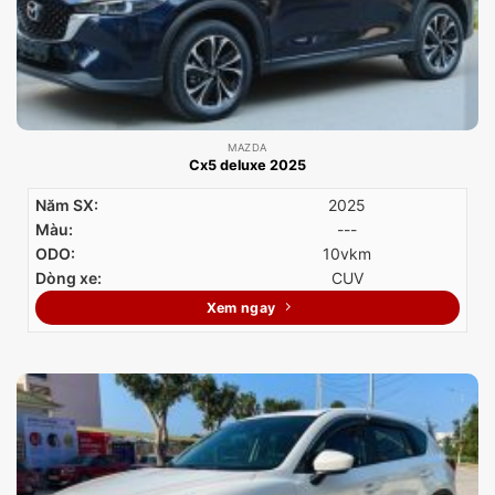
MAZDA
Cx5 deluxe 2025
Năm SX:
2025
Màu:
---
ODO:
10vkm
Dòng xe:
CUV
Xem ngay