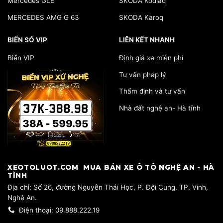
Mercedes GLE
SKODA Kodiaq
MERCEDES AMG G 63
SKODA Karoq
BIỂN SỐ VIP
LIÊN KẾT NHANH
Biển VIP
Định giá xe miễn phí
Tư vấn pháp lý
Thẩm định và tư vấn
Nhà đất nghệ an- Hà tĩnh
​XEOTOLUOT.COM MUA BÁN XE Ô TÔ NGHỆ AN - HÀ
TĨNH
​Địa chỉ: Số 26, đường Nguyễn Thái Học, P. Đội Cung, TP. Vinh,
Nghệ An.
Điện thoại: 09.888.222.19