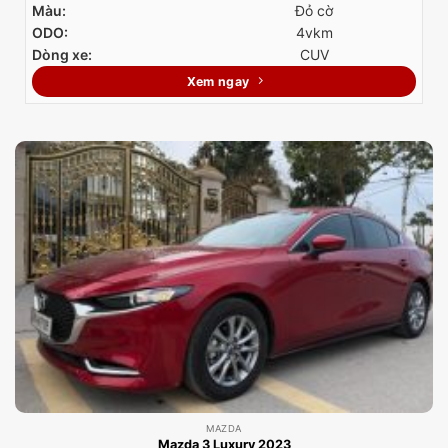
Màu:
Đỏ cờ
ODO:
4vkm
Dòng xe:
CUV
Xem ngay
MAZDA
Mazda 3 Luxury 2023