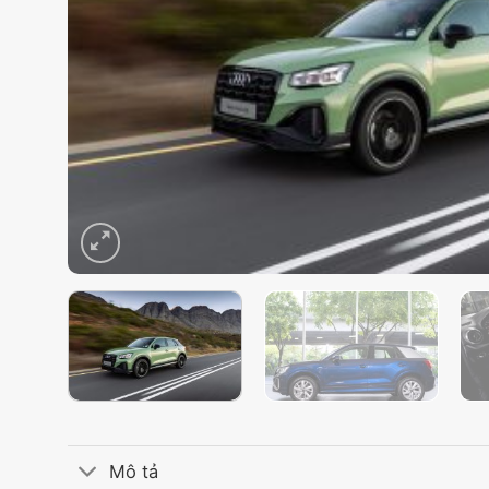
Mô tả