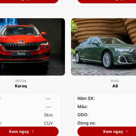
SKODA
AUDI
Karoq
A8
:
Năm SX:
---
Màu:
---
ODO:
0km
:
Dòng xe:
CUV
Xem ngay
Xem ngay