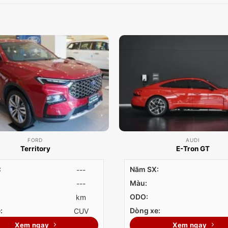
FORD
AUDI
Territory
E-Tron GT
:
Năm SX:
---
Màu:
---
ODO:
km
:
Dòng xe:
CUV
Xem ngay
Xem ngay