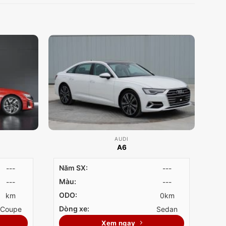
AUDI
A6
Năm SX:
---
---
Màu:
---
---
ODO:
km
0km
Dòng xe:
Coupe
Sedan
Xem ngay