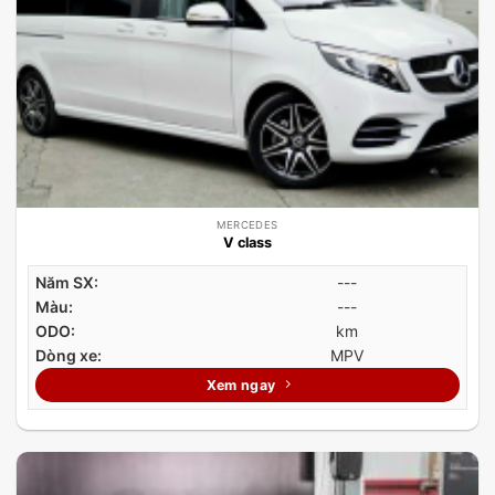
MERCEDES
V class
Năm SX:
---
Màu:
---
ODO:
km
Dòng xe:
MPV
Xem ngay