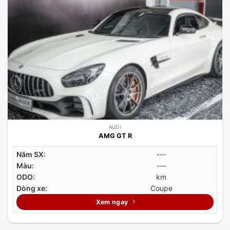
AUDI
AMG GT R
Năm SX:
---
Màu:
---
ODO:
km
Dòng xe:
Coupe
Xem ngay