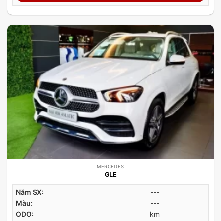
MERCEDES
GLE
Năm SX:
---
Màu:
---
ODO:
km