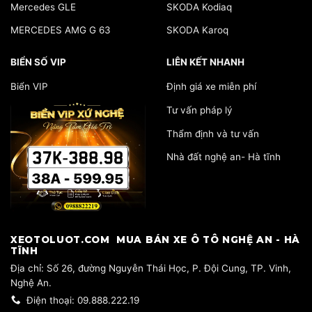
Mercedes GLE
SKODA Kodiaq
MERCEDES AMG G 63
SKODA Karoq
BIỂN SỐ VIP
LIÊN KẾT NHANH
Biển VIP
Định giá xe miễn phí
Tư vấn pháp lý
Thẩm định và tư vấn
Nhà đất nghệ an- Hà tĩnh
​XEOTOLUOT.COM MUA BÁN XE Ô TÔ NGHỆ AN - HÀ
TĨNH
​Địa chỉ: Số 26, đường Nguyễn Thái Học, P. Đội Cung, TP. Vinh,
Nghệ An.
Điện thoại: 09.888.222.19