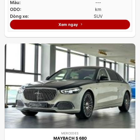
Màu:
---
ODO:
km
Dòng xe:
SUV
Xem ngay
MERCEDES
MAYBACH S 680