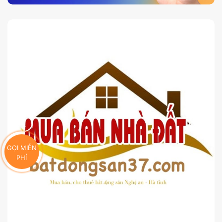
GỌI MIỄN
PHÍ