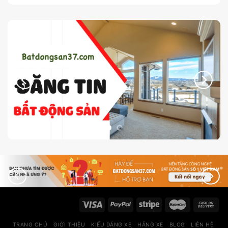
TRANG CHỦ
GIỚI THIỆU
KIỂU DÁNG XE
HÃNG XE
BLOG
LIÊN HỆ