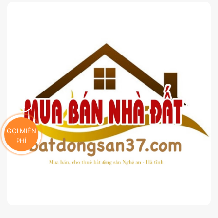
GỌI MIỄN
PHÍ