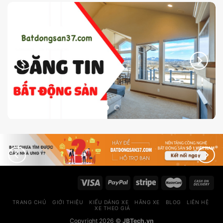
TRANG CHỦ
GIỚI THIỆU
KIỂU DÁNG XE
HÃNG XE
BLOG
LIÊN HỆ
XE THEO GIÁ
Copyright 2026 ©
JBTech.vn