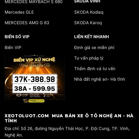
SKODA VINH
MERCEDES MAYBACH S 680
Mercedes GLE
SKODA Kodiaq
MERCEDES AMG G 63
SKODA Karoq
BIỂN SỐ VIP
LIÊN KẾT NHANH
Biển VIP
Định giá xe miễn phí
Tư vấn pháp lý
Thẩm định và tư vấn
Nhà đất nghệ an- Hà tĩnh
​XEOTOLUOT.COM MUA BÁN XE Ô TÔ NGHỆ AN - HÀ
TĨNH
​Địa chỉ: Số 26, đường Nguyễn Thái Học, P. Đội Cung, TP. Vinh,
Nghệ An.