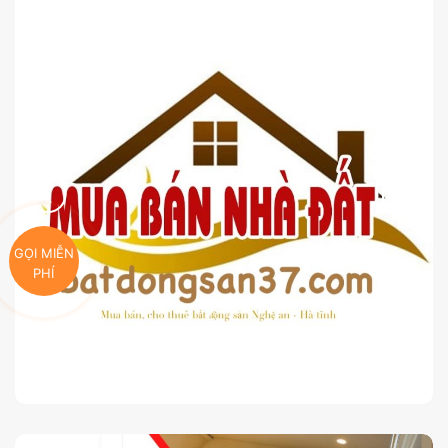
GỌI MIỄN
PHÍ