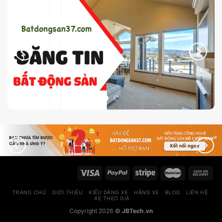
TRANG CHỦ
GIỚI THIỆU
KIỂU DÁNG XE
HÃNG XE
BLOG
LIÊN HỆ
XE THEO GIÁ
Copyright 2026 ©
JBTech.vn