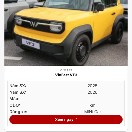
VINFAST
VinFast VF3
Năm SX:
2025
Năm SX:
2026
Màu:
---
ODO:
km
Dòng xe:
MINi Car
Xem ngay