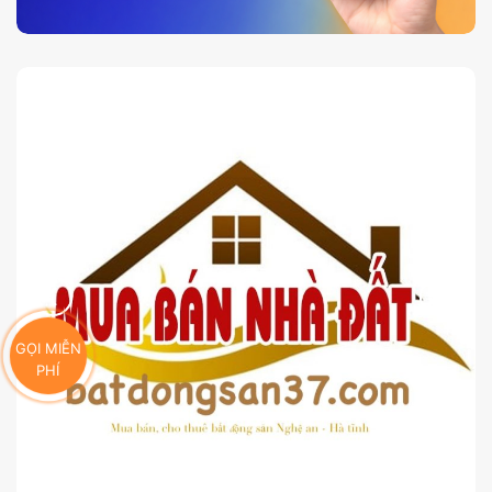
GỌI MIỄN
PHÍ