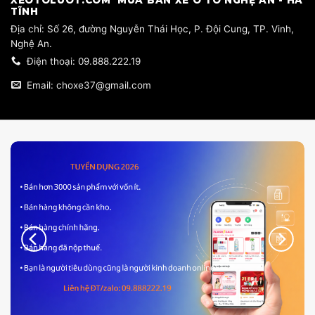
​XEOTOLUOT.COM MUA BÁN XE Ô TÔ NGHỆ AN - HÀ
TĨNH
​Địa chỉ: Số 26, đường Nguyễn Thái Học, P. Đội Cung, TP. Vinh,
Nghệ An.
Điện thoại: 09.888.222.19
Email: choxe37@gmail.com