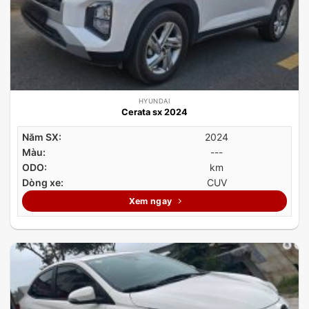
HYUNDAI
Cerata sx 2024
Năm SX:
2024
Màu:
---
ODO:
km
Dòng xe:
CUV
Xem ngay