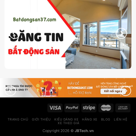
TRANG CHỦ
GIỚI THIỆU
KIỂU DÁNG XE
HÃNG XE
BLOG
LIÊN HỆ
XE THEO GIÁ
Copyright 2026 ©
JBTech.vn