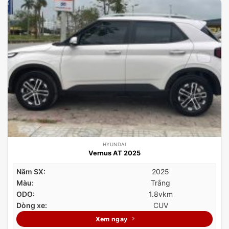
HYUNDAI
Vernus AT 2025
Năm SX:
2025
Màu:
Trắng
ODO:
1.8vkm
Dòng xe:
CUV
Xem ngay