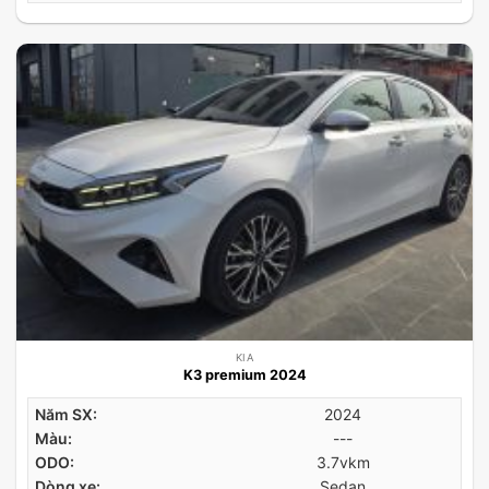
KIA
K3 premium 2024
Năm SX:
2024
Màu:
---
ODO:
3.7vkm
Dòng xe:
Sedan