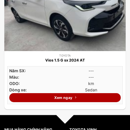
TOYOTA
Vios 1.5 G sx 2024 AT
Năm SX:
---
Màu:
---
ODO:
km
Dòng xe:
Sedan
Xem ngay
MUA HÀNG CHÍNH HÃNG
TOYOTA VINH