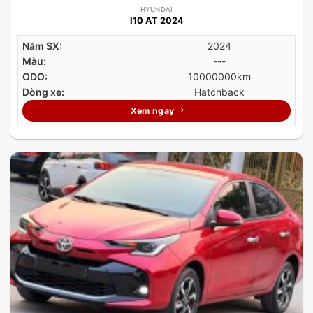
HYUNDAI
I10 AT 2024
Năm SX:
2024
Màu:
---
ODO:
10000000km
Dòng xe:
Hatchback
Xem ngay