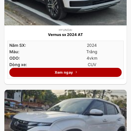
HYUNDAI
Vernus sx 2024 AT
Năm SX:
2024
Màu:
Trắng
ODO:
4vkm
Dòng xe:
CUV
Xem ngay