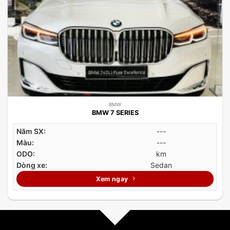
BMW
BMW 7 SERIES
Năm SX:
---
Màu:
---
ODO:
km
Dòng xe:
Sedan
Xem ngay