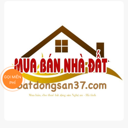
GỌI MIỄN
PHÍ