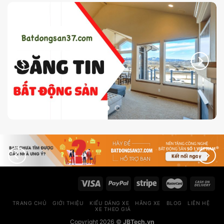
TRANG CHỦ
GIỚI THIỆU
KIỂU DÁNG XE
HÃNG XE
BLOG
LIÊN HỆ
XE THEO GIÁ
Copyright 2026 ©
JBTech.vn