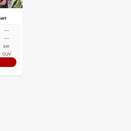
port
---
---
km
CUV