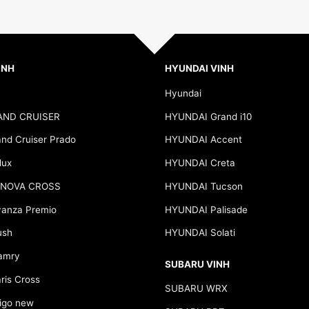
INH
HYUNDAI VINH
Hyundai
AND CRUISER
HYUNDAI Grand i10
d Cruiser Prado
HYUNDAI Accent
lux
HYUNDAI Creta
NNOVA CROSS
HYUNDAI Tucson
anza Premio
HYUNDAI Palisade
ush
HYUNDAI Solati
amry
SUBARU VINH
is Cross
SUBARU WRX
go new