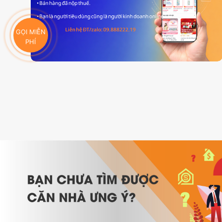
GỌI MIỄN
PHÍ