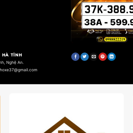
 HÀ TĨNH
inh, Nghệ An.
 choxe37@gmail.com