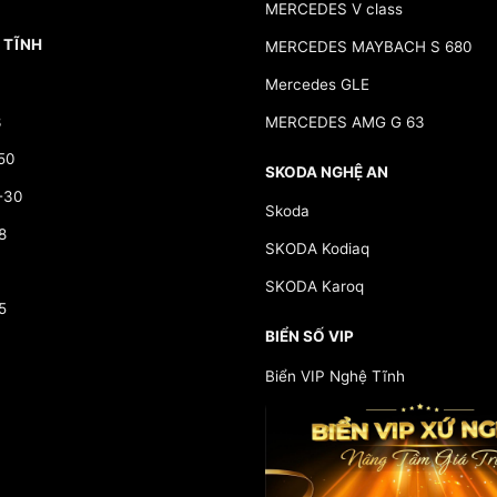
MERCEDES V class
 TĨNH
MERCEDES MAYBACH S 680
Mercedes GLE
3
MERCEDES AMG G 63
50
SKODA NGHỆ AN
-30
Skoda
8
SKODA Kodiaq
SKODA Karoq
5
BIỂN SỐ VIP
Biển VIP Nghệ Tĩnh