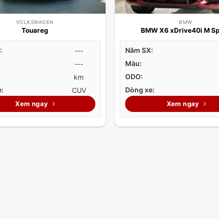
VOLKSWAGEN
BMW
Touareg
BMW X6 xDrive40i M S
:
Năm SX:
---
Màu:
---
ODO:
km
:
Dòng xe:
CUV
Xem ngay
Xem ngay