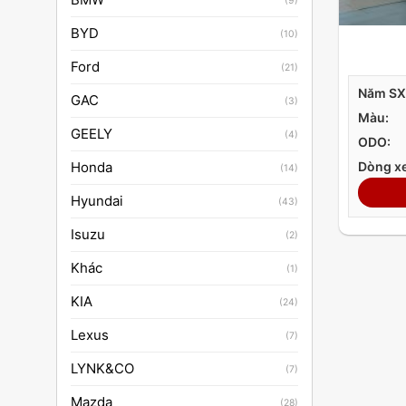
(9)
BYD
(10)
Ford
(21)
Năm SX
GAC
(3)
Màu:
GEELY
(4)
ODO:
Honda
Dòng xe
(14)
Hyundai
(43)
Isuzu
(2)
Khác
(1)
KIA
(24)
Lexus
(7)
LYNK&CO
(7)
Mazda
(28)