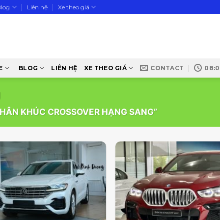
Blog
Liên hệ
Xe theo giá
E
BLOG
LIÊN HỆ
XE THEO GIÁ
CONTACT
08:0
g
PHÂN KHÚC CROSSOVER HẠNG SANG”