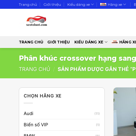
Skip
Trang chủ
Giới thiệu
Kiểu dáng xe
Hãng xe
to
content
TRANG CHỦ
GIỚI THIỆU
KIỂU DÁNG XE
HÃNG X
Phân khúc crossover hạng san
TRANG CHỦ
/
SẢN PHẨM ĐƯỢC GẮN THẺ “
CHỌN HÃNG XE
Audi
(11)
Biển số VIP
(1)
BMW