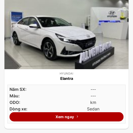
HYUNDAI
Elantra
Năm SX:
---
Màu:
---
ODO:
km
Dòng xe:
Sedan
Xem ngay