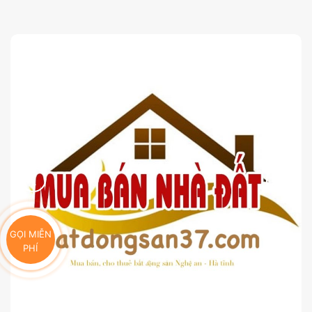
GỌI MIỄN
PHÍ