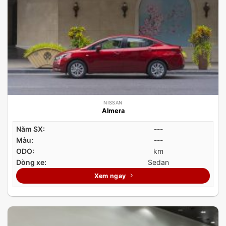
NISSAN
Almera
Năm SX:
---
Màu:
---
ODO:
km
Dòng xe:
Sedan
Xem ngay