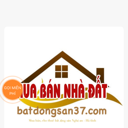
GỌI MIỄN
PHÍ