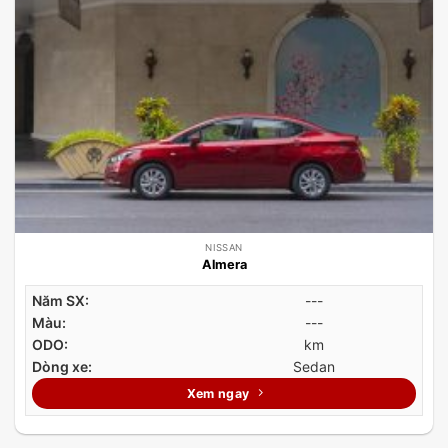
NISSAN
Almera
Năm SX:
---
Màu:
---
ODO:
km
Dòng xe:
Sedan
Xem ngay