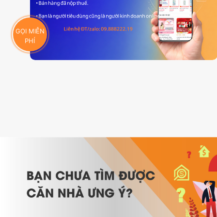
GỌI MIỄN
PHÍ