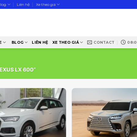
Blog
Liên hệ
Xe theo giá
E
BLOG
LIÊN HỆ
XE THEO GIÁ
CONTACT
08:0
EXUS LX 600”