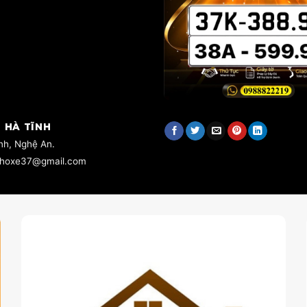
 HÀ TĨNH
inh, Nghệ An.
 choxe37@gmail.com