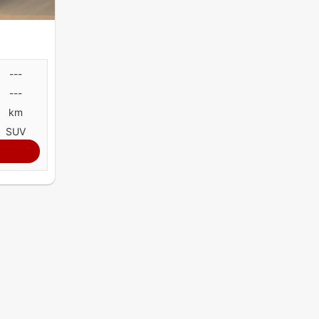
---
---
km
SUV