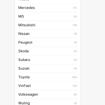
Mercedes
(11)
MG
(4)
Mitsubishi
(15)
Nissan
(5)
Peugeot
(5)
Skoda
(4)
Subaru
(4)
Suzuki
(4)
Toyota
(40)
VinFast
(12)
Volkswagen
(6)
Wuling
(2)