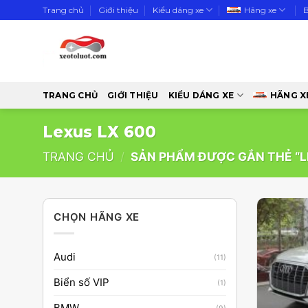
Skip
Trang chủ
Giới thiệu
Kiểu dáng xe
Hãng xe
to
content
TRANG CHỦ
GIỚI THIỆU
KIỂU DÁNG XE
HÃNG X
Lexus LX 600
TRANG CHỦ
/
SẢN PHẨM ĐƯỢC GẮN THẺ “L
CHỌN HÃNG XE
Audi
(11)
Biển số VIP
(1)
BMW