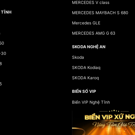
MERCEDES V class
 TĨNH
MERCEDES MAYBACH S 680
Mercedes GLE
3
MERCEDES AMG G 63
50
SKODA NGHỆ AN
-30
Skoda
8
SKODA Kodiaq
SKODA Karoq
5
BIỂN SỐ VIP
Biển VIP Nghệ Tĩnh