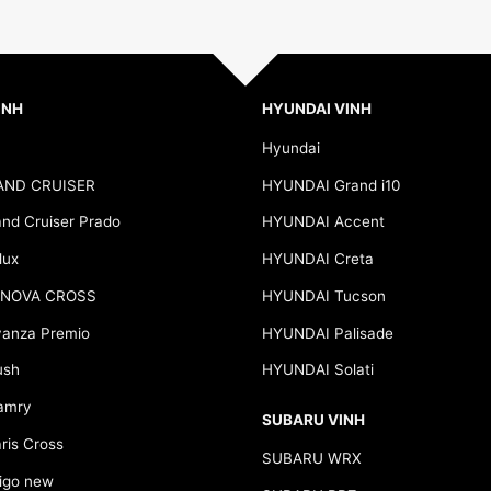
INH
HYUNDAI VINH
Hyundai
AND CRUISER
HYUNDAI Grand i10
d Cruiser Prado
HYUNDAI Accent
lux
HYUNDAI Creta
NNOVA CROSS
HYUNDAI Tucson
anza Premio
HYUNDAI Palisade
ush
HYUNDAI Solati
amry
SUBARU VINH
is Cross
SUBARU WRX
go new