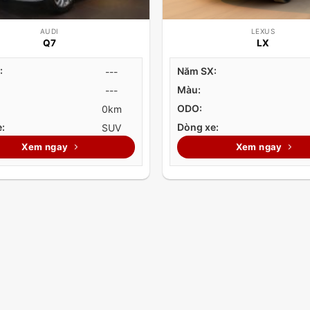
AUDI
LEXUS
Q7
LX
:
Năm SX:
---
Màu:
---
ODO:
0km
:
Dòng xe:
SUV
Xem ngay
Xem ngay