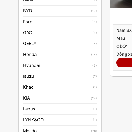
(9)
BYD
(10)
Ford
(21)
Năm SX
GAC
(3)
Màu:
GEELY
(4)
ODO:
Honda
Dòng xe
(14)
Hyundai
(43)
Isuzu
(2)
Khác
(1)
KIA
(24)
Lexus
(7)
LYNK&CO
(7)
Mazda
(28)