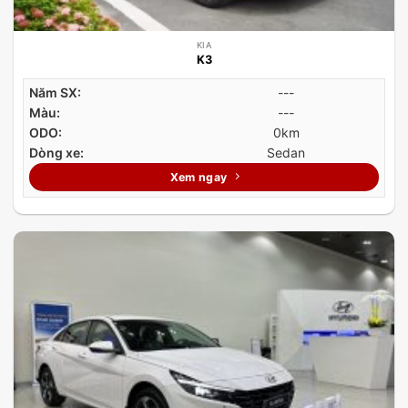
KIA
K3
Năm SX:
---
Màu:
---
ODO:
0km
Dòng xe:
Sedan
Xem ngay