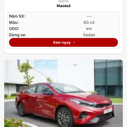
MAZDA
Mazda3
Năm SX:
---
Màu:
Đỏ cờ
ODO:
km
Dòng xe:
Sedan
Xem ngay