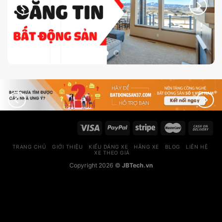
TRANG CHỦ
GIỚI THIỆU
KIỂU DÁNG XE
HÃNG XE
BLOG
LIÊN HỆ
XE THEO GIÁ
Copyright 2026 ©
JBTech.vn