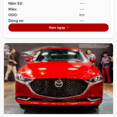
Năm SX:
---
Màu:
---
ODO:
km
Dòng xe:
---
Xem ngay