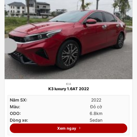
KIA
K3 luxury 1.6AT 2022
Năm SX:
2022
Màu:
Đỏ cờ
ODO:
6.8km
Dòng xe:
Sedan
Xem ngay