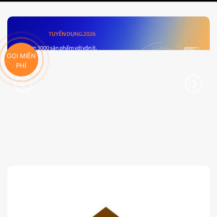
GỌI MIỄN
PHÍ