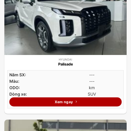
HYUNDAI
Palisade
Năm SX:
---
Màu:
---
ODO:
km
Dòng xe:
SUV
Xem ngay