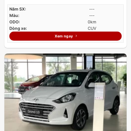
Năm SX:
---
Màu:
---
ODO:
0km
Dòng xe:
CUV
Xem ngay