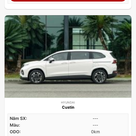
HYUNDAI
Custin
Năm SX:
---
Màu:
---
ODO:
0km