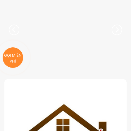
GỌI MIỄN
PHÍ