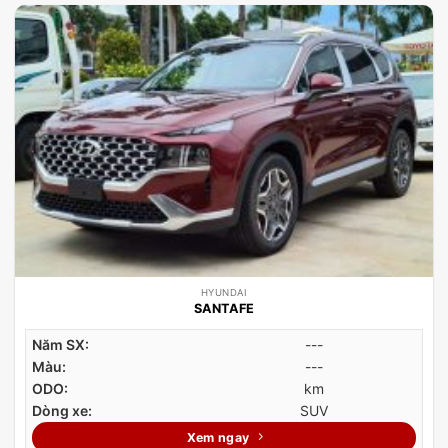
HYUNDAI
SANTAFE
Năm SX:
---
Màu:
---
ODO:
km
Dòng xe:
SUV
Xem ngay