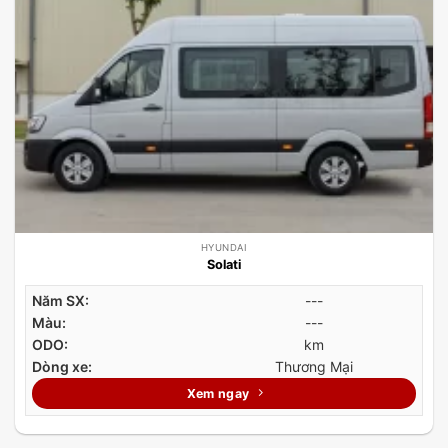
HYUNDAI
Solati
Năm SX:
---
Màu:
---
ODO:
km
Dòng xe:
Thương Mại
Xem ngay