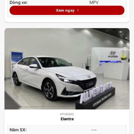
Dòng xe:
MPV
Xem ngay
HYUNDAI
Elantra
Năm SX:
---