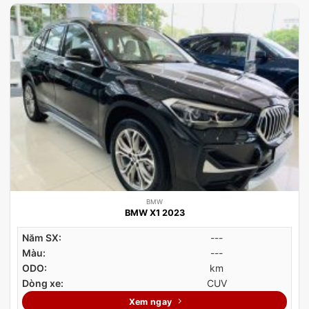
BMW
BMW X1 2023
Năm SX:
---
Màu:
---
ODO:
km
Dòng xe:
CUV
Xem ngay