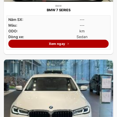
BMW
BMW 7 SERIES
Năm SX:
---
Màu:
---
ODO:
km
Dòng xe:
Sedan
Xem ngay