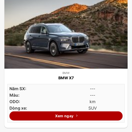
BMW
BMW X7
Năm SX:
---
Màu:
---
ODO:
km
Dòng xe:
SUV
Xem ngay