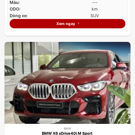
Màu:
---
ODO:
km
Dòng xe:
SUV
Xem ngay
BMW
BMW X6 xDrive40i M Sport