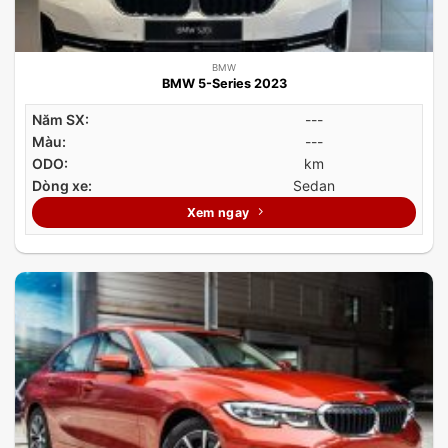
BMW
BMW 5-Series 2023
Năm SX:
---
Màu:
---
ODO:
km
Dòng xe:
Sedan
Xem ngay