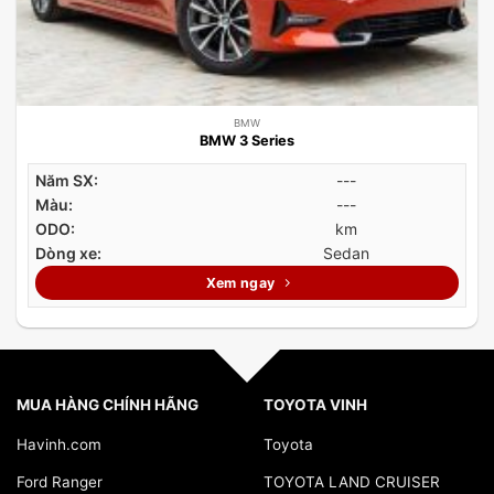
BMW
BMW 3 Series
Năm SX:
---
Màu:
---
ODO:
km
Dòng xe:
Sedan
Xem ngay
MUA HÀNG CHÍNH HÃNG
TOYOTA VINH
Havinh.com
Toyota
Ford Ranger
TOYOTA LAND CRUISER