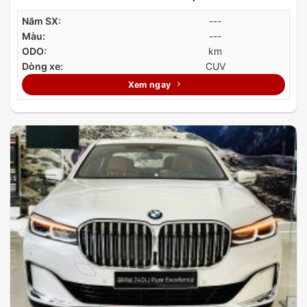
Năm SX:
---
Màu:
---
ODO:
km
Dòng xe:
CUV
Xem ngay