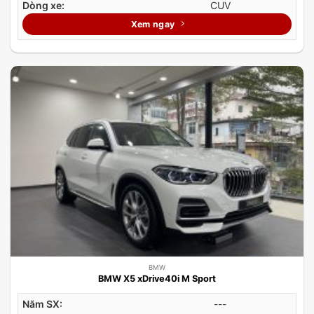
Dòng xe:
CUV
Xem ngay
BMW
BMW X5 xDrive40i M Sport
Năm SX:
---