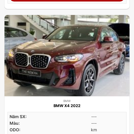
BMW
BMW X4 2022
Năm SX:
---
Màu:
---
ODO:
km