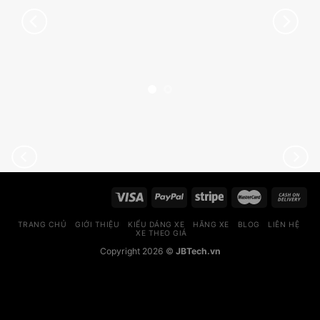
TRANG CHỦ
GIỚI THIỆU
KIỂU DÁNG XE
HÃNG XE
BLOG
LIÊN HỆ
XE THEO GIÁ
Copyright 2026 ©
JBTech.vn