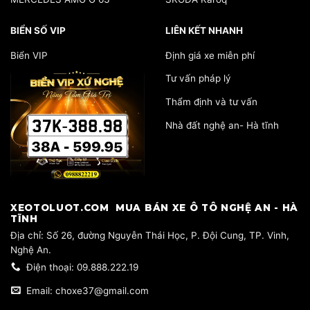
BIỂN SỐ VIP
LIÊN KẾT NHANH
Biển VIP
Định giá xe miễn phí
Tư vấn pháp lý
Thẩm định và tư vấn
Nhà đất nghệ an- Hà tĩnh
​XEOTOLUOT.COM MUA BÁN XE Ô TÔ NGHỆ AN - HÀ
TĨNH
​Địa chỉ: Số 26, đường Nguyễn Thái Học, P. Đội Cung, TP. Vinh,
Nghệ An.
Điện thoại: 09.888.222.19
Email: choxe37@gmail.com