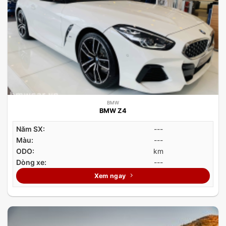
BMW
BMW Z4
Năm SX:
---
Màu:
---
ODO:
km
Dòng xe:
---
Xem ngay