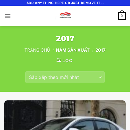
Skip
ADD ANYTHING HERE OR JUST REMOVE IT...
to
0
content
2017
TRANG CHỦ
/
NĂM SẢN XUẤT
/
2017
LỌC