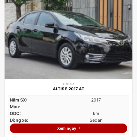
TOYOTA
ALTIS E 2017 AT
Năm SX:
2017
Màu:
---
ODO:
km
Dòng xe:
Sedan
Xem ngay