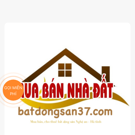
GỌI MIỄN
PHÍ